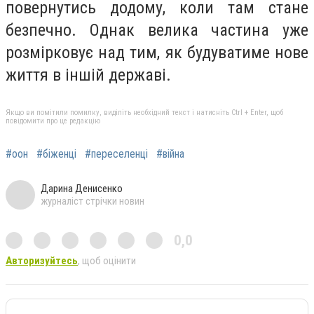
повернутись додому, коли там стане
безпечно. Однак велика частина уже
розмірковує над тим, як будуватиме нове
життя в іншій державі.
Якщо ви помітили помилку, виділіть необхідний текст і натисніть Ctrl + Enter, щоб
повідомити про це редакцію
#оон
#біженці
#переселенці
#війна
Дарина Денисенко
журналіст стрічки новин
0,0
Авторизуйтесь
, щоб оцінити