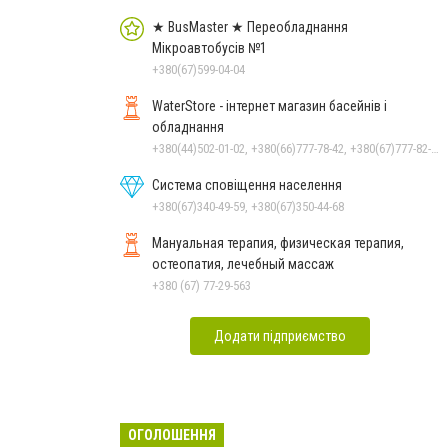
★ BusMaster ★ Переобладнання
Мікроавтобусів №1
+380(67)599-04-04
WaterStore - інтернет магазин басейнів і
обладнання
+380(44)502-01-02, +380(66)777-78-42, +380(67)777-82-19, +380(67)890-80-80, +380(73)890-80-80, +380(44)502-01-03
Система сповіщення населення
+380(67)340-49-59, +380(67)350-44-68
Мануальная терапия, физическая терапия,
остеопатия, лечебный массаж
+380 (67) 77-29-563
Додати підприємство
ОГОЛОШЕННЯ