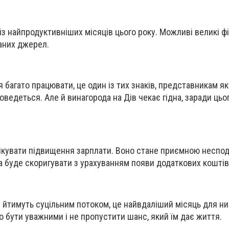
із найпродуктивніших місяців цього року. Можливі великі ф
аних джерел.
 багато працювати, це один із тих знаків, представникам як
ведеться. Але й винагорода на Дів чекає гідна, заради цьо
чікувати підвищення зарплати. Воно стане приємною неспод
 буде скоригувати з урахуванням появи додаткових коштів
і йтимуть суцільним потоком, це найвдаліший місяць для н
о бути уважними і не пропустити шанс, який їм дає життя.