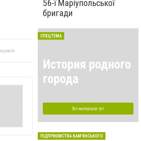
56-ї Маріупольської
бригади
СПЕЦТЕМА
 оцінити
История родного
города
Всі матеріали тут
ПІДПРИЄМСТВА КАМ'ЯНСЬКОГО