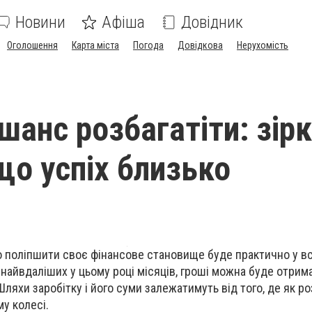
Новини
Афіша
Довідник
Оголошення
Карта міста
Погода
Довідкова
Нерухомість
 шанс розбагатіти: зір
що успіх близько
о поліпшити своє фінансове становище буде практично у вс
з найвдаліших у цьому році місяців, гроші можна буде отрим
Шляхи заробітку і його суми залежатимуть від того, де як 
у колесі.