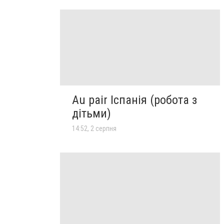
Au pair Іспанія (робота з
дітьми)
14:52, 2 серпня