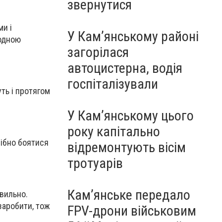
звернутися
и і
У Кам’янському районі
лодною
загорілася
автоцистерна, водія
госпіталізували
ть і протягом
У Кам’янському цього
року капітально
рібно боятися
відремонтують вісім
тротуарів
Кам’янське передало
авильно.
заробити, тож
FPV-дрони військовим