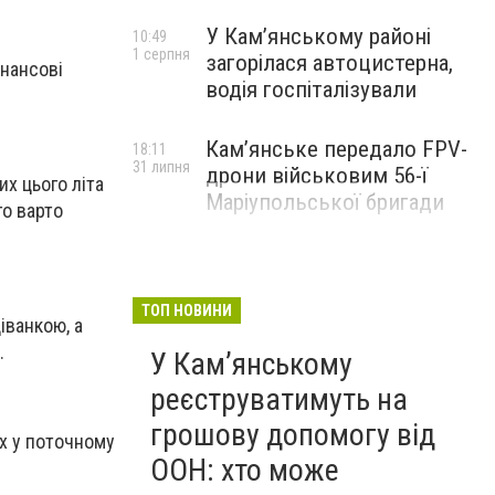
У Кам’янському районі
10:49
1 серпня
загорілася автоцистерна,
інансові
водія госпіталізували
Кам’янське передало FPV-
18:11
31 липня
дрони військовим 56-ї
их цього літа
Маріупольської бригади
го варто
ТОП НОВИНИ
іванкою, а
.
У Кам’янському
реєструватимуть на
грошову допомогу від
их у поточному
ООН: хто може