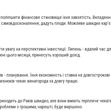
поліпшити фінансове становище їхня завзятість. Вкладення
і самовдосконалення, дадуть плоди. Можливе швидке кар'
ти увагу на перспективні інвестиції. Липень - вдалий час д
лені цього місяця, принесуть хороший дохід.
 - планування. Їхня економність і ставка на довгострокові 
изнюків чекає винагорода за довгу працю.
приходить до Раків швидко, але вони вміють терпляче чекати
проблеми з грошима, нарешті, буде вирішено.