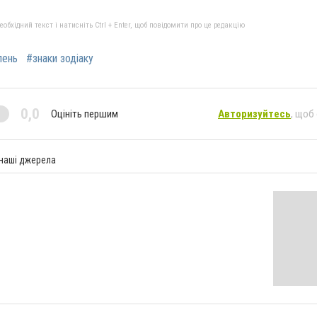
бхідний текст і натисніть Ctrl + Enter, щоб повідомити про це редакцію
пень
#знаки зодіаку
0,0
Оцініть першим
Авторизуйтесь
, щоб
 наші джерела