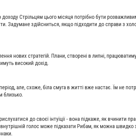
доходу Стрільцям цього місяця потрібно бути розважливим
ти. Задумане здійсниться, якщо підходити до справи з хо
ення нових стратегій. Плани, створені в липні, працюватиму
имуть високий дохід.
період, але, схоже, біла смуга в житті вже настає. Їм не пот
м близько.
рислухатися до своєї інтуїції - вона підкаже, як вчинити пр
внутрішній голос може підказати Рибам, як можна швидко 
знаки.