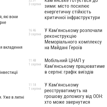
Кам’янське готується до
22:51
3 серпня
зими: місто посилює
енергетичну стійкість
, які вони
критичної інфраструктури
єрне
У Кам’янському розпочали
16:46
3 серпня
реконструкцію
Меморіального комплексу
на Майдані Героїв
ля вкладення
Мобільний ЦНАП у
11:48
1 серпня
Кам’янському працюватиме
в серпні: графік виїздів
інвестиції
У Кам’янському
11:18
1 серпня
реєструватимуть на
грошову допомогу від ООН:
. Уже в липні
хто може звернутися