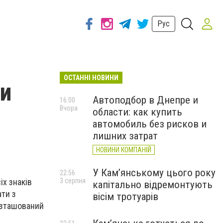
Рус
ОСТАННІ НОВИНИ
ки
Автоподбор в Днепре и
16:00
Вчора
области: как купить
автомобиль без рисков и
лишних затрат
НОВИНИ КОМПАНІЙ
У Кам’янському цього року
22:56
іх знаків
3 серпня
капітально відремонтують
ати з
вісім тротуарів
розташований