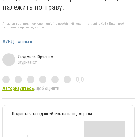
належить по праву.
Якщо ви помітили помилку, виділіть необхідний текст і натисніть Ctrl + Enter, щоб
повідомити про це редакцію
#УБД
#пільги
Людмила Юрченко
Журналіст
0,0
Авторизуйтесь
, щоб оцінити
Поділіться та підписуйтесь на наші джерела