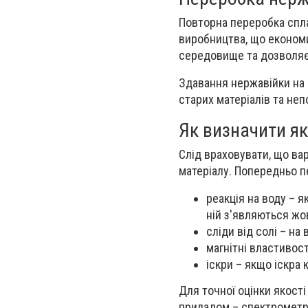
Повторна переробка спл
виробництва, що економ
середовище та дозволяє
Здавання нержавійки на 
старих матеріалів та не
Як визначити як
Слід враховувати, що вар
матеріалу. Попередньо п
реакція на воду – 
ній з'являються жо
сліди від солі – на
магнітні властивост
іскри – якщо іскра 
Для точної оцінки якост
приладом – спектрометр