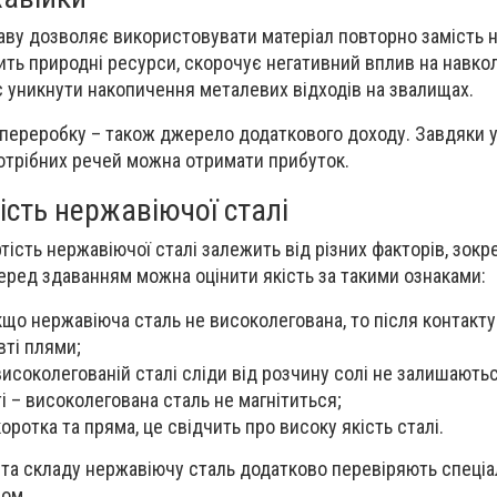
аву дозволяє використовувати матеріал повторно замість 
ить природні ресурси, скорочує негативний вплив на навк
 уникнути накопичення металевих відходів на звалищах.
переробку – також джерело додаткового доходу. Завдяки ут
потрібних речей можна отримати прибуток.
ість нержавіючої сталі
тість нержавіючої сталі залежить від різних факторів, зокр
еред здаванням можна оцінити якість за такими ознаками:
якщо нержавіюча сталь не високолегована, то після контакту
вті плями;
 високолегованій сталі сліди від розчину солі не залишаютьс
і – високолегована сталь не магнітиться;
коротка та пряма, це свідчить про високу якість сталі.
і та складу нержавіючу сталь додатково перевіряють спеці
ом.