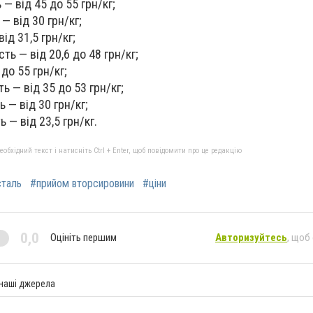
— від 45 до 55 грн/кг;
— від 30 грн/кг;
ід 31,5 грн/кг;
ть — від 20,6 до 48 грн/кг;
до 55 грн/кг;
 — від 35 до 53 грн/кг;
 — від 30 грн/кг;
 — від 23,5 грн/кг.
бхідний текст і натисніть Ctrl + Enter, щоб повідомити про це редакцію
сталь
#прийом вторсировини
#ціни
0,0
Оцініть першим
Авторизуйтесь
, щоб
 наші джерела