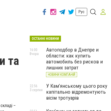
Рус
ОСТАННІ НОВИНИ
Автоподбор в Днепре и
16:00
Вчора
области: как купить
и та
автомобиль без рисков и
лишних затрат
НОВИНИ КОМПАНІЙ
У Кам’янському цього року
22:56
3 серпня
капітально відремонтують
вісім тротуарів
 складі –