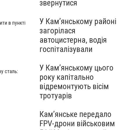
звернутися
У Кам’янському районі
ити в пункті
загорілася
автоцистерна, водія
госпіталізували
У Кам’янському цього
чу сталь:
року капітально
відремонтують вісім
тротуарів
Кам’янське передало
FPV-дрони військовим