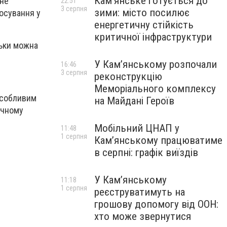
Кам’янське готується до
 не
22:51
3 серпня
зими: місто посилює
тосування у
енергетичну стійкість
критичної інфраструктури
льки можна
У Кам’янському розпочали
16:46
3 серпня
реконструкцію
Меморіального комплексу
особливим
на Майдані Героїв
ичному
Мобільний ЦНАП у
11:48
1 серпня
Кам’янському працюватиме
в серпні: графік виїздів
У Кам’янському
11:18
1 серпня
реєструватимуть на
грошову допомогу від ООН:
хто може звернутися