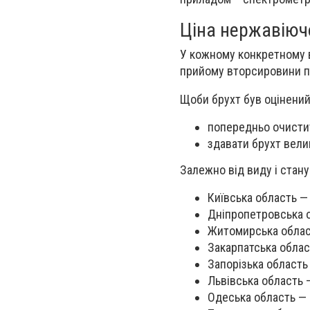
Ціна нержавіючо
У кожному конкретному в
прийому вторсировини пі
Щоби брухт був оцінений
попередньо очистит
здавати брухт вели
Залежно від виду і стану
Київська область — 
Дніпропетровська об
Житомирська област
Закарпатська област
Запорізька область —
Львівська область —
Одеська область — в