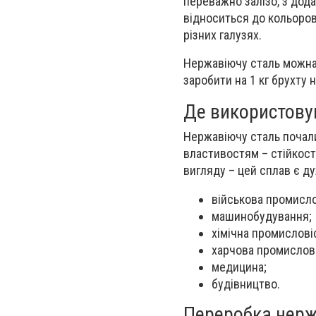
переважно залізо, з дод
відноситься до кольоров
різних галузях.
Нержавіючу сталь можна 
заробити на 1 кг брухту 
Де використову
Нержавіючу сталь почали
властивостям – стійкост
вигляду – цей сплав є д
військова промисло
машинобудування;
хімічна промислові
харчова промислові
медицина;
будівництво.
Переробка нерж