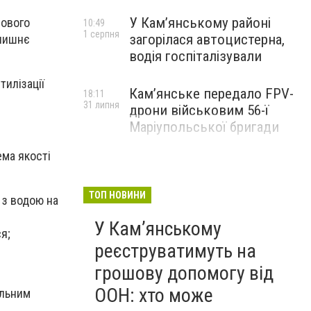
У Кам’янському районі
нового
10:49
1 серпня
загорілася автоцистерна,
олишнє
водія госпіталізували
илізації
Кам’янське передало FPV-
18:11
31 липня
дрони військовим 56-ї
Маріупольської бригади
ема якості
ТОП НОВИНИ
 з водою на
У Кам’янському
я;
реєструватимуть на
грошову допомогу від
ООН: хто може
альним