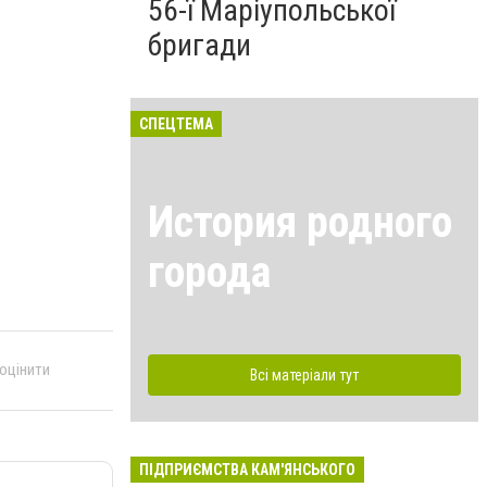
56-ї Маріупольської
бригади
СПЕЦТЕМА
История родного
города
 оцінити
Всі матеріали тут
ПІДПРИЄМСТВА КАМ'ЯНСЬКОГО