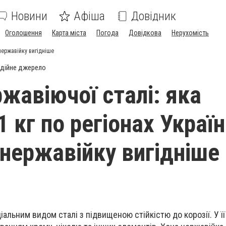
Новини
Афіша
Довідник
Оголошення
Карта міста
Погода
Довідкова
Нерухомість
 нержавійку вигідніше
дійне джерело
ржавіючої сталі: яка
1 кг по регіонах Україн
 нержавійку вигідніше
альним видом сталі з підвищеною стійкістю до корозії. У її