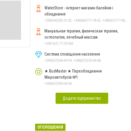
WaterStore - інтернет магазин басейнів і
обладнання
+380(44)502-01-02, +380(66)777-78-42, +380(67)777-82-19, +380(67)890-80-80, +380(73)890-80-80, +380(44)502-01-03
Мануальная терапия, физическая терапия,
остеопатия, лечебный массаж
+380 (67) 77-29-563
Система сповіщення населення
+380(67)340-49-59, +380(67)350-44-68
★ BusMaster ★ Переобладнання
Мікроавтобусів №1
+380(67)599-04-04
Додати підприємство
ОГОЛОШЕННЯ