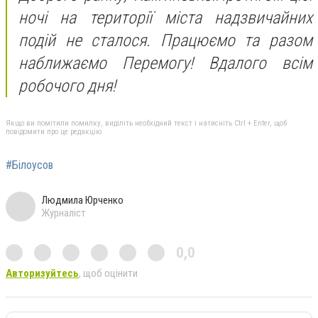
ночі на території міста надзвичайних
подій не сталося.
Працюємо та разом
наближаємо Перемогу!
Вдалого всім
робочого дня!
Якщо ви помітили помилку, виділіть необхідний текст і натисніть Ctrl + Enter, щоб
повідомити про це редакцію
#Білоусов
Людмила Юрченко
Журналіст
0,0
Авторизуйтесь
, щоб оцінити