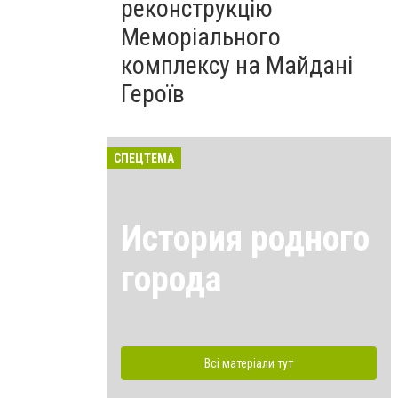
реконструкцію
Меморіального
комплексу на Майдані
Героїв
СПЕЦТЕМА
История родного
города
Всі матеріали тут