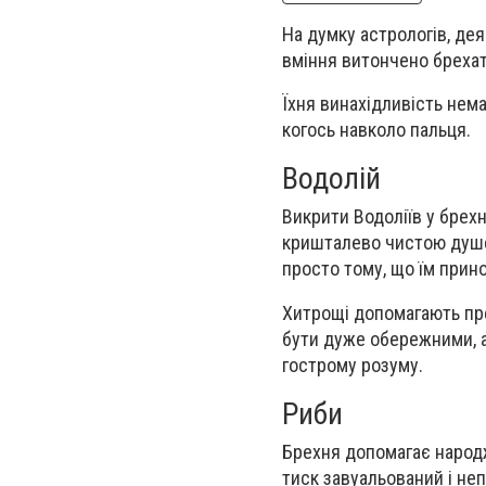
На думку астрологів, де
вміння витончено брехат
Їхня винахідливість нем
когось навколо пальця.
Водолій
Викрити Водоліїв у брех
кришталево чистою душею
просто тому, що їм прин
Хитрощі допомагають пре
бути дуже обережними, а
гострому розуму.
Риби
Брехня допомагає народ
тиск завуальований і не