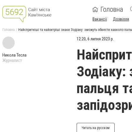
Головна
Вакансії
Дозвілля
Головна
Найспритніші та найхитріші знаки Зодіаку: зможуть обвести навколо пальця
12:20, 6 липня 2023 р.
Найсприт
Никола Тесла
Журналист
Зодіаку:
пальця та
запідозр
Читать на русском