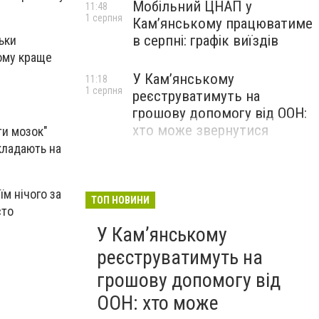
Мобільний ЦНАП у
11:48
1 серпня
Кам’янському працюватиме
в серпні: графік виїздів
ьки
Тому краще
У Кам’янському
11:18
1 серпня
реєструватимуть на
грошову допомогу від ООН:
хто може звернутися
ти мозок"
кладають на
м нічого за
ТОП НОВИНИ
сто
У Кам’янському
реєструватимуть на
грошову допомогу від
ООН: хто може