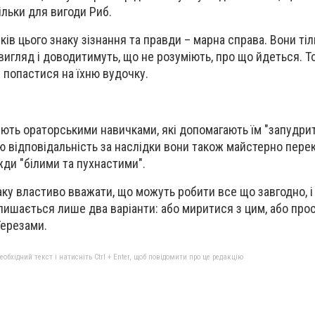
тільки для вигоди Риб.
ів цього знаку зізнання та правди – марна справа. Вони тіл
игляд і доводитимуть, що не розуміють, про що йдеться. 
 попастися на їхню вудочку.
ють ораторськими навичками, які допомагають їм "запудри
ю відповідальність за наслідки вони також майстерно пере
ди "білими та пухнастими".
ку властиво вважати, що можуть робити все що завгодно, і ї
лишається лише два варіанти: або миритися з цим, або про
Терезами.
бхідний текст і натисніть Ctrl + Enter, щоб повідомити про це редакцію