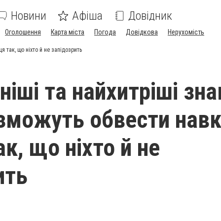
Новини
Афіша
Довідник
Оголошення
Карта міста
Погода
Довідкова
Нерухомість
 так, що ніхто й не запідозрить
ніші та найхитріші зна
 зможуть обвести нав
к, що ніхто й не
ить