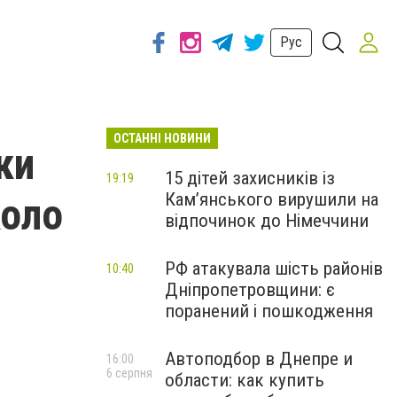
Рус
ОСТАННІ НОВИНИ
ки
15 дітей захисників із
19:19
Кам’янського вирушили на
коло
відпочинок до Німеччини
РФ атакувала шість районів
10:40
Дніпропетровщини: є
поранений і пошкодження
Автоподбор в Днепре и
16:00
6 серпня
области: как купить