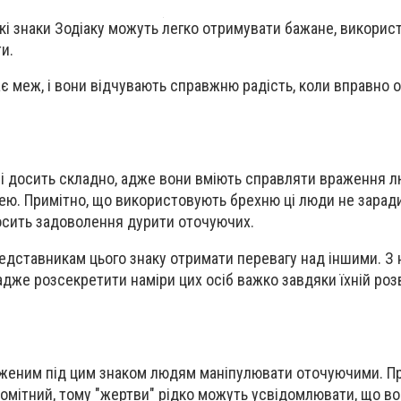
які знаки Зодіаку можуть легко отримувати бажане, викори
и.
ає меж, і вони відчувають справжню радість, коли вправно 
ні досить складно, адже вони вміють справляти враження л
. Примітно, що використовують брехню ці люди не заради
осить задоволення дурити оточуючих.
дставникам цього знаку отримати перевагу над іншими. З 
дже розсекретити наміри цих осіб важко завдяки їхній роз
женим під цим знаком людям маніпулювати оточуючими. При
помітний, тому "жертви" рідко можуть усвідомлювати, що во