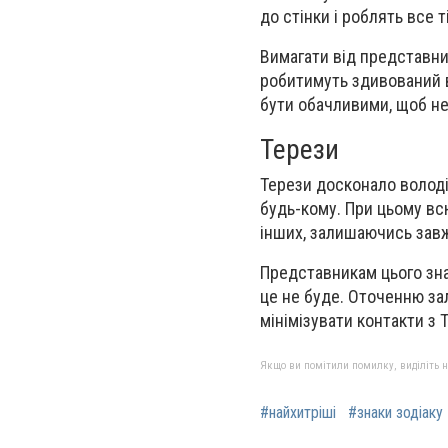
до стінки і роблять все 
Вимагати від представник
робитимуть здивований в
бути обачливими, щоб не
Терези
Терези досконало володі
будь-кому. При цьому вс
інших, залишаючись завж
Представникам цього зна
це не буде. Оточенню за
мінімізувати контакти з 
Якщо ви помітили помилку, виділіть нео
#найхитріші
#знаки зодіаку