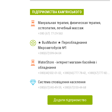
ПІДПРИЄМСТВА КАМ'ЯНСЬКОГО
Мануальная терапия, физическая терапия,
остеопатия, лечебный массаж
+380 (67) 77-29-563
★ BusMaster ★ Переобладнання
Мікроавтобусів №1
+380(67)599-04-04
WaterStore - інтернет магазин басейнів і
обладнання
+380(44)502-01-02, +380(66)777-78-42, +380(67)777-82-19, +380(67)890-80-80, +380(73)890-80-80, +380(44)502-01-03
Система сповіщення населення
+380(67)340-49-59, +380(67)350-44-68
Додати підприємство