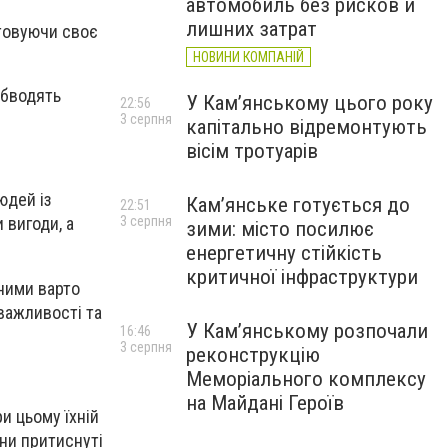
автомобиль без рисков и
лишних затрат
стовуючи своє
НОВИНИ КОМПАНІЙ
обводять
У Кам’янському цього року
22:56
3 серпня
капітально відремонтують
вісім тротуарів
юдей із
Кам’янське готується до
22:51
3 серпня
 вигоди, а
зими: місто посилює
енергетичну стійкість
критичної інфраструктури
ними варто
важливості та
У Кам’янському розпочали
16:46
3 серпня
реконструкцію
Меморіального комплексу
на Майдані Героїв
 цьому їхній
ни притиснуті