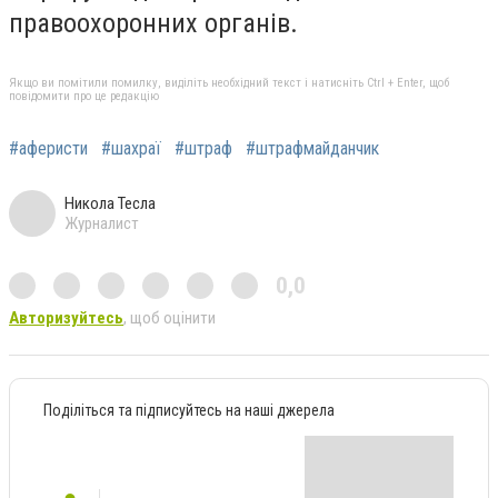
правоохоронних органів.
Якщо ви помітили помилку, виділіть необхідний текст і натисніть Ctrl + Enter, щоб
повідомити про це редакцію
#аферисти
#шахраї
#штраф
#штрафмайданчик
Никола Тесла
Журналист
0,0
Авторизуйтесь
, щоб оцінити
Поділіться та підписуйтесь на наші джерела