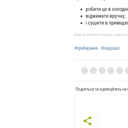
робити це в холодні
віджимати вручну;
і сушити в приміще
Якщо ви помітили помилку, виділіть нео
#прибирання
#подушка
Поділіться та підписуйтесь на