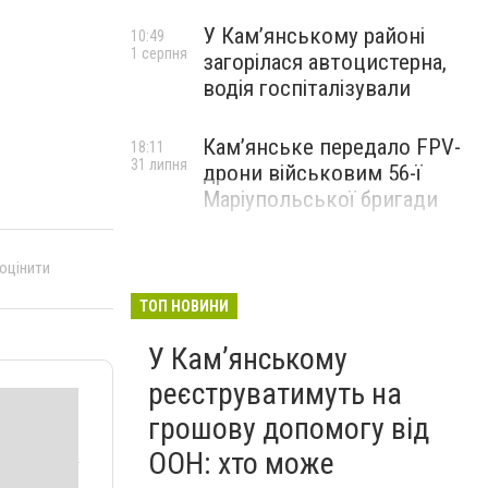
У Кам’янському районі
10:49
1 серпня
загорілася автоцистерна,
водія госпіталізували
Кам’янське передало FPV-
18:11
31 липня
дрони військовим 56-ї
Маріупольської бригади
 оцінити
ТОП НОВИНИ
У Кам’янському
реєструватимуть на
грошову допомогу від
ООН: хто може