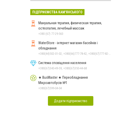
ПІДПРИЄМСТВА КАМ'ЯНСЬКОГО
Мануальная терапия, физическая терапия,
остеопатия, лечебный массаж
+380 (67) 77-29-563
WaterStore - інтернет магазин басейнів і
обладнання
+380(44)502-01-02, +380(66)777-78-42, +380(67)777-82-19, +380(67)890-80-80, +380(73)890-80-80, +380(44)502-01-03
Система сповіщення населення
+380(67)340-49-59, +380(67)350-44-68
★ BusMaster ★ Переобладнання
Мікроавтобусів №1
+380(67)599-04-04
Додати підприємство