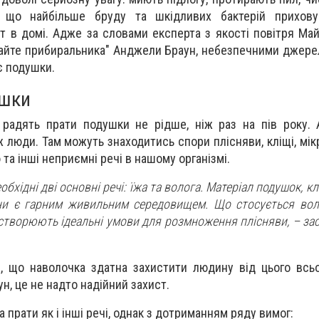
 що найбільше бруду та шкідливих бактерій прихов
 в домі. Адже за словами експерта з якості повітря Май
тайте прибиральника" Анджели Браун, небезпечними джере
є подушки.
ушки
радять прати подушки не рідше, ніж раз на пів року. 
ж люди. Там можуть знаходитись спори плісняви, кліщі, мік
 та інші неприємні речі в нашому організмі.
обхідні дві основні речі: їжа та волога. Матеріал подушок, кл
ини є гарним живильним середовищем. Що стосується волог
 створюють ідеальні умови для розмноження плісняви, – за
, що наволочка здатна захистити людину від цього всьо
, це не надто надійний захист.
 прати як і інші речі, однак з дотриманням ряду вимог: