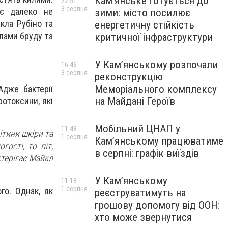
Кам’янське готується до
22:51
3 серпня
ує далеко не
зими: місто посилює
кла Рубіно та
енергетичну стійкість
лами бруду та
критичної інфраструктури
У Кам’янському розпочали
16:46
3 серпня
реконструкцію
Меморіального комплексу
Адже бактерії
на Майдані Героїв
ротоксини, які
Мобільний ЦНАП у
11:48
ітини шкіри та
1 серпня
Кам’янському працюватиме
ості, то піт,
в серпні: графік виїздів
стерігає Майкл
У Кам’янському
11:18
1 серпня
го. Однак, як
реєструватимуть на
грошову допомогу від ООН:
хто може звернутися