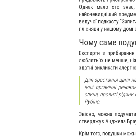
Однак мало хто знає,
найочевидніший предмет
ведучої подкасту "Запи
плісняви у нашому домі 
Чому саме под
Експерти з прибирання 
люблять їх не менше, ні
здатні викликати алергію
Для зростання цвілі не
інші органічні речов
слина, пролиті рідини
Рубіно.
Звісно, можна подумати
стверджує Анджела Браун
Крім того, подушки можна