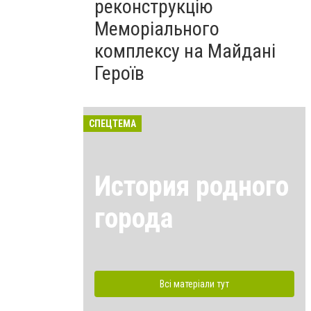
реконструкцію
Меморіального
комплексу на Майдані
Героїв
СПЕЦТЕМА
История родного
города
Всі матеріали тут