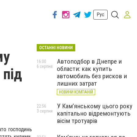
Рус
ОСТАННІ НОВИНИ
му
Автоподбор в Днепре и
16:00
6 серпня
области: как купить
 під
автомобиль без рисков и
лишних затрат
НОВИНИ КОМПАНІЙ
У Кам’янському цього року
22:56
3 серпня
капітально відремонтують
вісім тротуарів
ато господинь
стять килими.