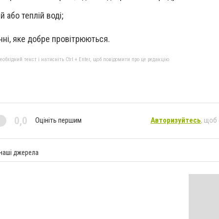
й або теплій воді;
нні, яке добре провітрюються.
бхідний текст і натисніть Ctrl + Enter, щоб повідомити про це редакцію
0,0
Оцініть першим
Авторизуйтесь
, щоб
 наші джерела