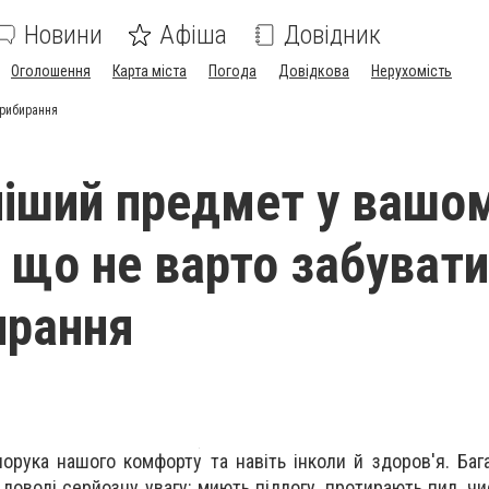
Новини
Афіша
Довідник
Оголошення
Карта міста
Погода
Довідкова
Нерухомість
прибирання
іший предмет у вашо
 що не варто забувати
ирання
порука нашого комфорту та навіть інколи й здоров'я. Баг
оволі серйозну увагу: миють підлогу, протирають пил, чи