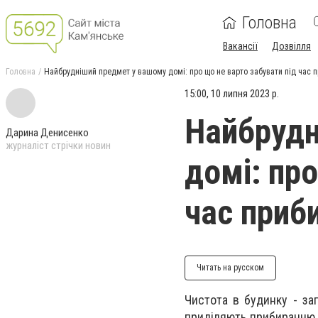
Головна
Вакансії
Дозвілля
Головна
Найбрудніший предмет у вашому домі: про що не варто забувати під час 
15:00, 10 липня 2023 р.
Найбрудн
Дарина Денисенко
журналіст стрічки новин
домі: про
час приб
Читать на русском
Чистота в будинку - за
приділяють прибиранню д