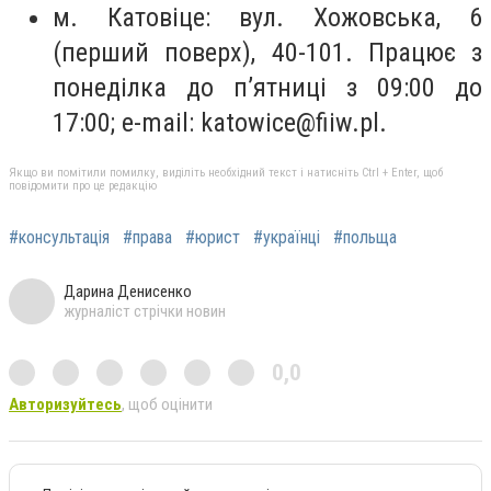
м. Катовіце: вул. Хожовська, 6
(перший поверх), 40-101. Працює з
понеділка до п’ятниці з 09:00 до
17:00; e-mail:
katowice@fiiw.pl
.
Якщо ви помітили помилку, виділіть необхідний текст і натисніть Ctrl + Enter, щоб
повідомити про це редакцію
#консультація
#права
#юрист
#українці
#польща
Дарина Денисенко
журналіст стрічки новин
0,0
Авторизуйтесь
, щоб оцінити