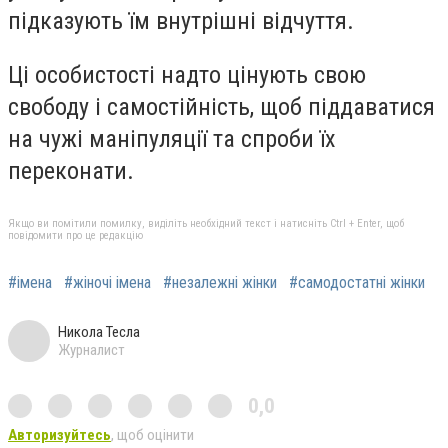
підказують їм внутрішні відчуття.
Ці особистості надто цінують свою
свободу і самостійність, щоб піддаватися
на чужі маніпуляції та спроби їх
переконати.
Якщо ви помітили помилку, виділіть необхідний текст і натисніть Ctrl + Enter, щоб
повідомити про це редакцію
#імена
#жіночі імена
#незалежні жінки
#самодостатні жінки
Никола Тесла
Журналист
0,0
Авторизуйтесь
, щоб оцінити