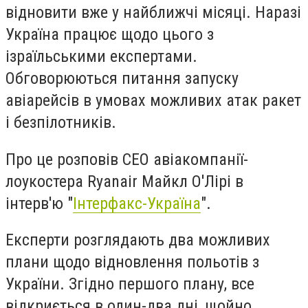
відновити вже у найближчі місяці. Наразі
Україна працює щодо цього з
ізраїльськими експертами.
Обговорюються питання запуску
авіарейсів в умовах можливих атак ракет
і безпілотників.
Про це розповів CEO авіакомпанії-
лоукостера Ryanair Майкл О'Лірі в
інтерв'ю "
Інтерфакс-Україна
".
Експерти розглядають два можливих
плани щодо відновлення польотів з
України. Згідно першого плану, все
відкриється в один-два дні, щойно