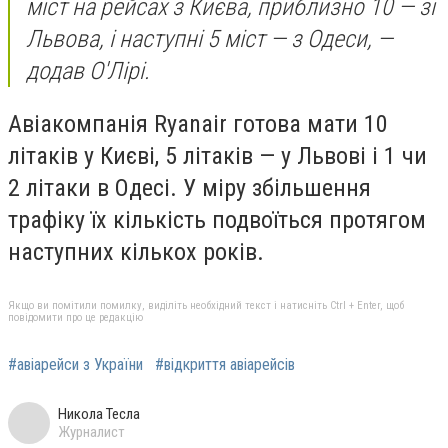
міст на рейсах з Києва, приблизно 10 — зі
Львова, і наступні 5 міст — з Одеси, —
додав О'Лірі.
Авіакомпанія Ryanair готова мати 10
літаків у Києві, 5 літаків — у Львові і 1 чи
2 літаки в Одесі. У міру збільшення
трафіку їх кількість подвоїться протягом
наступних кількох років.
Якщо ви помітили помилку, виділіть необхідний текст і натисніть Ctrl + Enter, щоб
повідомити про це редакцію
#авіарейси з України
#відкриття авіарейсів
Никола Тесла
Журналист