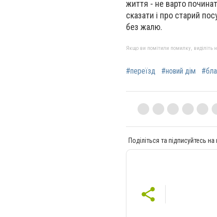
життя - не варто починат
сказати і про старий пос
без жалю.
Якщо ви помітили помилку, виділіть нео
#переїзд
#новий дім
#бла
Поділіться та підписуйтесь на