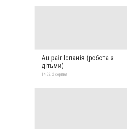
Au pair Іспанія (робота з
дітьми)
14:52, 2 серпня