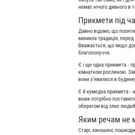
немає нічого дивного в 
Прикмети під ча
Давно відомо, що позити
виникла традиція, перед
Вважається, що якщо до
благополуччя.
Є і ще одна прикмета - п
кімнатною рослиною. Зав
вони з'явилися в будинку
Є й кумедна прикмета - 
віник потрібно поставити
оберегом від злих людей 
Яким речам не м
Старі, заношені, пошкод