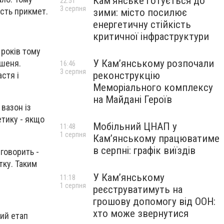
Кам’янське готується до
22:51
3 серпня
ість прикмет.
зими: місто посилює
енергетичну стійкість
критичної інфраструктури
 років тому
У Кам’янському розпочали
ошеня.
16:46
3 серпня
реконструкцію
стя і
Меморіального комплексу
на Майдані Героїв
вазон із
етику - якщо
Мобільний ЦНАП у
11:48
1 серпня
Кам’янському працюватиме
в серпні: графік виїздів
говорить -
тку. Таким
У Кам’янському
11:18
1 серпня
реєструватимуть на
грошову допомогу від ООН:
хто може звернутися
вий етап