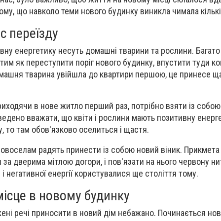
тому, що навколо теми нового будинку виникла чимала кільк
с переїзду
вну енергетику несуть домашні тварини та рослини. Багато
 тим як переступити поріг нового будинку, впустити туди к
машня тварина увійшла до квартири першою, це принесе ща
риходячи в нове житло перший раз, потрібно взяти із собою 
едено вважати, що квіти і рослини мають позитивну енерг
, то там обов'язково оселиться і щастя.
новоселам радять принести із собою новий віник. Прикмета 
 за дверима мітлою догори, і пов'язати на нього червону ни
і негативної енергії користувалися ще століття тому.
ісце в новому будинку
жені речі приносити в новий дім небажано. Починається но