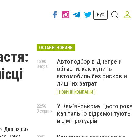
Рус
ОСТАННІ НОВИНИ
астя:
Автоподбор в Днепре и
16:00
Вчора
области: как купить
ісці
автомобиль без рисков и
лишних затрат
НОВИНИ КОМПАНІЙ
У Кам’янському цього року
22:56
3 серпня
капітально відремонтують
вісім тротуарів
ю. Для наших
ало. Тому