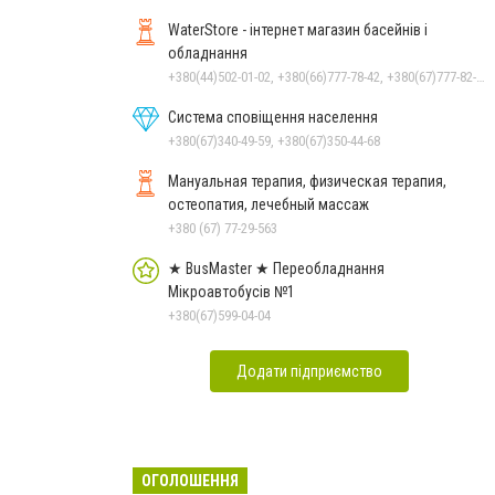
WaterStore - інтернет магазин басейнів і
обладнання
+380(44)502-01-02, +380(66)777-78-42, +380(67)777-82-19, +380(67)890-80-80, +380(73)890-80-80, +380(44)502-01-03
Система сповіщення населення
+380(67)340-49-59, +380(67)350-44-68
Мануальная терапия, физическая терапия,
остеопатия, лечебный массаж
+380 (67) 77-29-563
★ BusMaster ★ Переобладнання
Мікроавтобусів №1
+380(67)599-04-04
Додати підприємство
ОГОЛОШЕННЯ