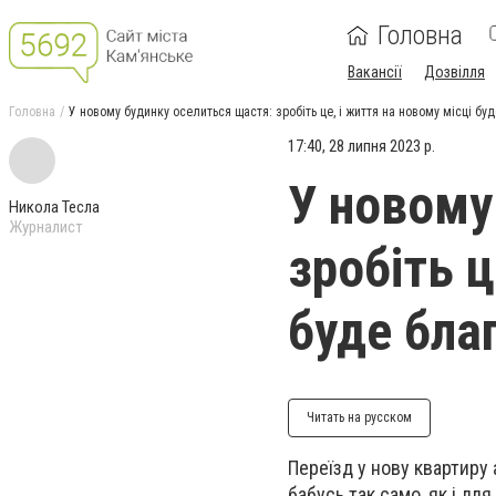
Головна
Вакансії
Дозвілля
Головна
У новому будинку оселиться щастя: зробіть це, і життя на новому місці б
17:40, 28 липня 2023 р.
У новому
Никола Тесла
Журналист
зробіть ц
буде бла
Читать на русском
Переїзд у нову квартир
бабусь так само, як і дл