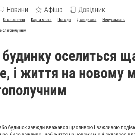
Новини
Афіша
Довідник
Оголошення
Карта міста
Погода
Довідкова
Нерухомість
уде благополучним
 будинку оселиться щ
е, і життя на новому м
гополучним
у або будинок завжди вважався щасливою і важливою подіє
я нас, було важливо, щоб життя на новому місці склалося вд