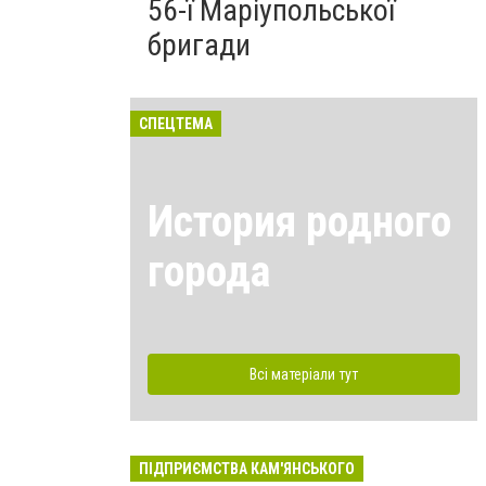
56-ї Маріупольської
бригади
СПЕЦТЕМА
История родного
города
Всі матеріали тут
ПІДПРИЄМСТВА КАМ'ЯНСЬКОГО