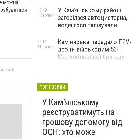
ме можна
 позбуватися
У Кам’янському районі
10:49
1 серпня
загорілася автоцистерна,
водія госпіталізували
Кам’янське передало FPV-
18:11
31 липня
дрони військовим 56-ї
Маріупольської бригади
 оцінити
ТОП НОВИНИ
У Кам’янському
реєструватимуть на
грошову допомогу від
ООН: хто може