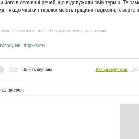
и його в оточенні речей, що відслужили свій термін. Те са
уд - якщо чашки і тарілки мають тріщини і відколи, їх варто
бхідний текст і натисніть Ctrl + Enter, щоб повідомити про це редакцію
гополуччя
#прикмети
0,0
Оцініть першим
Авторизуйтесь
, щоб
 наші джерела