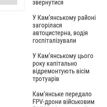
звернутися
У Кам’янському районі
загорілася
автоцистерна, водія
госпіталізували
У Кам’янському цього
року капітально
відремонтують вісім
тротуарів
Кам’янське передало
FPV-дрони військовим