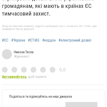
громадянам, які мають в країнах ЄС
тимчасовий захист.
Якщо ви помітили помилку, виділіть необхідний текст і натисніть Ctrl + Enter, щоб
повідомити про це редакцію
#ЄС
#Україна
#ETIAS
#кордон
#електронний дозвіл
Никола Тесла
Журналист
0,0
Авторизуйтесь
, щоб оцінити
Поділіться та підписуйтесь на наші джерела