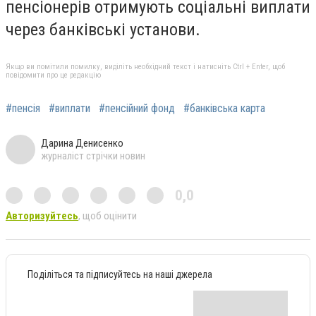
пенсіонерів отримують соціальні виплати
через банківські установи.
Якщо ви помітили помилку, виділіть необхідний текст і натисніть Ctrl + Enter, щоб
повідомити про це редакцію
#пенсія
#виплати
#пенсійний фонд
#банківська карта
Дарина Денисенко
журналіст стрічки новин
0,0
Авторизуйтесь
, щоб оцінити
Поділіться та підписуйтесь на наші джерела