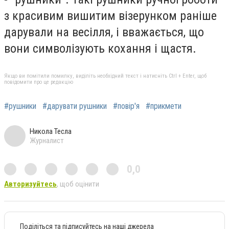
з красивим вишитим візерунком раніше
дарували на весілля, і вважається, що
вони символізують кохання і щастя.
Якщо ви помітили помилку, виділіть необхідний текст і натисніть Ctrl + Enter, щоб
повідомити про це редакцію
#рушники
#дарувати рушники
#повір'я
#прикмети
Никола Тесла
Журналист
0,0
Авторизуйтесь
, щоб оцінити
Поділіться та підписуйтесь на наші джерела