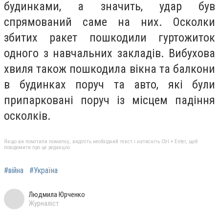
будинками, а значить, удар був
спрямований саме на них. Осколки
збитих ракет пошкодили гуртожиток
одного з навчальних закладів. Вибухова
хвиля також пошкодила вікна та балкони
в будинках поруч та авто, які були
припарковані поруч із місцем падіння
осколків.
Якщо ви помітили помилку, виділіть необхідний текст і натисніть Ctrl + Enter, щоб
повідомити про це редакцію
#війна
#Україна
Людмила Юрченко
Журналіст