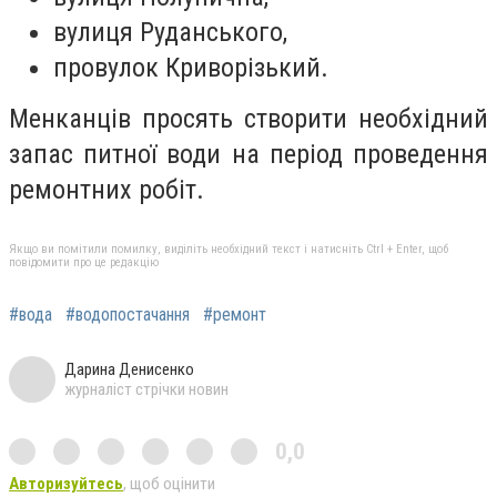
вулиця Руданського,
провулок Криворізький.
Менканців просять створити необхідний
запас питної води на період проведення
ремонтних робіт.
Якщо ви помітили помилку, виділіть необхідний текст і натисніть Ctrl + Enter, щоб
повідомити про це редакцію
#вода
#водопостачання
#ремонт
Дарина Денисенко
журналіст стрічки новин
0,0
Авторизуйтесь
, щоб оцінити