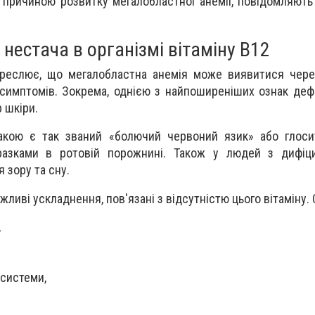
 причиною розвитку мегалобластної анемії, повідомляють
нестача в організмі вітаміну В12
креслює, що мегалобластна анемія може виявитися чере
 симптомів. Зокрема, однією з найпоширеніших ознак дефі
 шкіри.
кою є так званий «болючий червоний язик» або глоси
разками в ротовій порожнині. Також у людей з дифіци
 зору та сну.
жливі ускладнення, пов'язані з відсутністю цього вітаміну.
,
 системи,