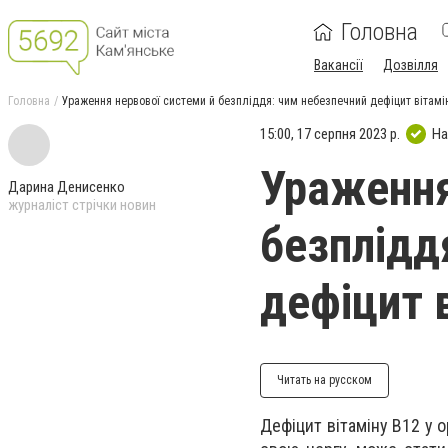
Головна
Вакансії
Дозвілля
Головна
Ураження нервової системи й безпліддя: чим небезпечний дефіцит вітамі
15:00, 17 серпня 2023 р.
На
Ураження
Дарина Денисенко
журналіст стрічки новин
безплідд
дефіцит 
Читать на русском
Дефіцит вітаміну В12 у 