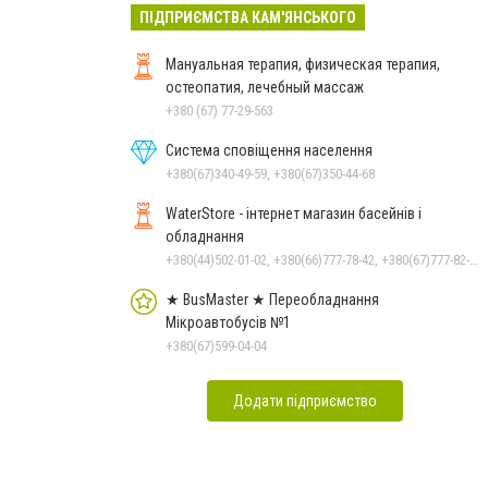
ПІДПРИЄМСТВА КАМ'ЯНСЬКОГО
Мануальная терапия, физическая терапия,
остеопатия, лечебный массаж
+380 (67) 77-29-563
Система сповіщення населення
+380(67)340-49-59, +380(67)350-44-68
WaterStore - інтернет магазин басейнів і
обладнання
+380(44)502-01-02, +380(66)777-78-42, +380(67)777-82-19, +380(67)890-80-80, +380(73)890-80-80, +380(44)502-01-03
★ BusMaster ★ Переобладнання
Мікроавтобусів №1
+380(67)599-04-04
Додати підприємство