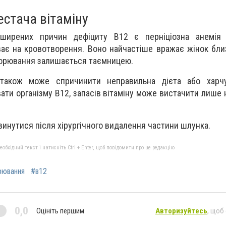
стача вітаміну
ширених причин дефіциту В12 є перніціозна анемія 
ає на кровотворення. Воно найчастіше вражає жінок близ
ворювання залишається таємницею.
 також може спричинити неправильна дієта або харчу
ати організму В12, запасів вітаміну може вистачити лише 
инутися після хірургічного видалення частини шлунка.
бхідний текст і натисніть Ctrl + Enter, щоб повідомити про це редакцію
рювання
#в12
0,0
Оцініть першим
Авторизуйтесь
, щоб