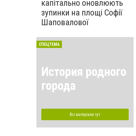
капітально оновлюють
зупинки на площі Софії
Шаповалової
СПЕЦТЕМА
История родного
города
Всі матеріали тут