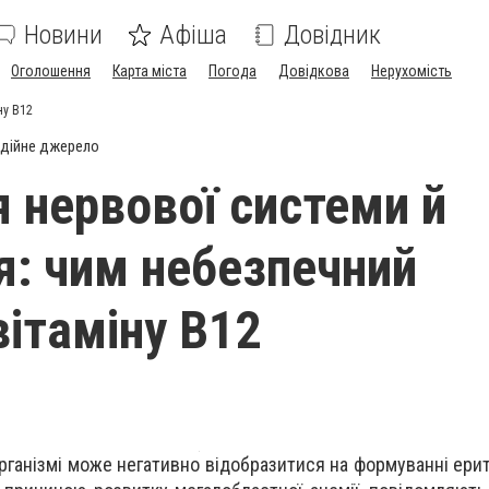
Новини
Афіша
Довідник
Оголошення
Карта міста
Погода
Довідкова
Нерухомість
ну В12
дійне джерело
 нервової системи й
я: чим небезпечний
вітаміну В12
організмі може негативно відобразитися на формуванні ерит