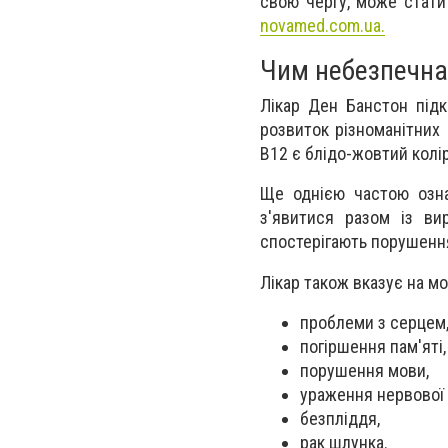
свою чергу, може стати
novamed.com.ua.
Чим небезпечна 
Лікар Ден Банстон під
розвиток різноманітних
В12 є блідо-жовтий колір
Ще однією частою озна
з'явитися разом із ви
спостерігають порушення
Лікар також вказує на мо
проблеми з серцем
погіршення пам'яті,
порушення мови,
ураження нервової
безпліддя,
рак шлунка.