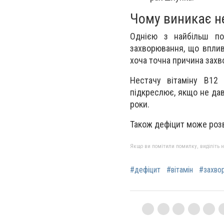
Чому виникає не
Однією з найбільш по
захворювання, що вплив
хоча точна причина зах
Нестачу вітаміну В12
підкреслює, якщо не дав
роки.
Також дефіцит може розв
Якщо ви помітили помилку, виділіть нео
#дефіцит
#вітамін
#захво