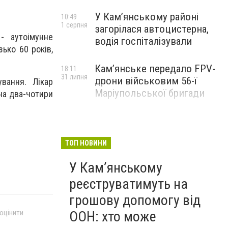
У Кам’янському районі
10:49
1 серпня
загорілася автоцистерна,
- аутоімунне
водія госпіталізували
ько 60 років,
Кам’янське передало FPV-
18:11
31 липня
дрони військовим 56-ї
вання. Лікар
Маріупольської бригади
на два-чотири
ТОП НОВИНИ
У Кам’янському
реєструватимуть на
грошову допомогу від
 оцінити
ООН: хто може