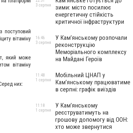
Кам’янське готується до
 на платформі
22:51
3 серпня
зими: місто посилює
енергетичну стійкість
критичної інфраструктури
з поступовий
У Кам’янському розпочали
16:46
циту вітаміну
3 серпня
реконструкцію
Меморіального комплексу
т, який може
на Майдані Героїв
том вітаміну
Мобільний ЦНАП у
11:48
1 серпня
Кам’янському працюватиме
 Серед них:
в серпні: графік виїздів
У Кам’янському
11:18
1 серпня
реєструватимуть на
грошову допомогу від ООН:
хто може звернутися