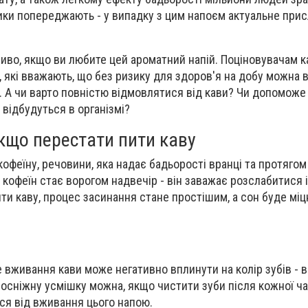
ики попереджають - у випадку з цим напоєм актуальне присл
ливо, якщо ви любите цей ароматний напій. Поціновувачам к
, які вважають, що без ризику для здоров'я на добу можна 
. А чи варто повністю відмовлятися від кави? Чи допоможе
и відбудуться в організмі?
кщо перестати пити каву
офеїну, речовини, яка надає бадьорості вранці та протягом
 кофеїн стає ворогом надвечір - він заважає розслабитися і
ти каву, процес засинання стане простішим, а сон буде міц
е вживання кави може негативно вплинути на колір зубів - 
лосніжну усмішку можна, якщо чистити зуби після кожної ч
ися від вживання цього напою.