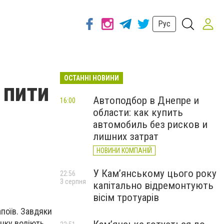
Рус
ОСТАННІ НОВИНИ
 пити
Автоподбор в Днепре и
16:00
области: как купить
автомобиль без рисков и
лишних затрат
НОВИНИ КОМПАНІЙ
У Кам’янському цього року
22:56
3 серпня
капітально відремонтують
вісім тротуарів
поїв. Завдяки
нку воліють