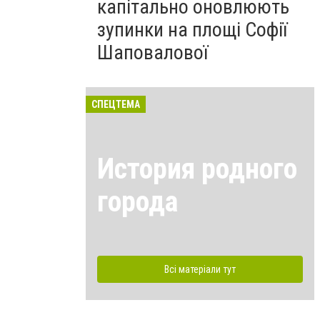
капітально оновлюють
зупинки на площі Софії
Шаповалової
СПЕЦТЕМА
История родного
города
Всі матеріали тут