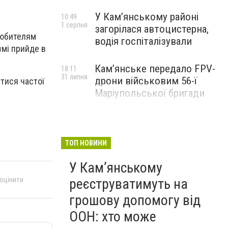
У Кам’янському районі
10:49
1 серпня
загорілася автоцистерна,
 любителям
водія госпіталізували
змі прийде в
Кам’янське передало FPV-
18:11
31 липня
дрони військовим 56-ї
тися частої
Маріупольської бригади
ТОП НОВИНИ
У Кам’янському
 оцінити
реєструватимуть на
грошову допомогу від
ООН: хто може