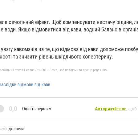
й, але сечогінний ефект. Щоб компенсувати нестачу рідини,
е води. Якщо відмовитися від кави, водний баланс в органі
увагу кавоманів на те, що відмова від кави допоможе позбу
ності та знизити рівень шкідливого холестерину.
бхідний текст і натисніть Ctrl + Enter, щоб повідомити про це редакцію
наслідки відмови від кави
0,0
Оцініть першим
Авторизуйтесь
, щоб
 наші джерела