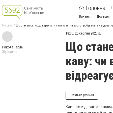
Головна
Вакансії
Дозвілля
Головна
Що станеться, якщо перестати пити каву: чи варто пробувати і як відреагу
18:00, 20 серпня 2023 р.
Що стане
Никола Тесла
Журналист
каву: чи 
відреагу
Читать на русском
Кава вже давно завоювал
приємному смаку й арома