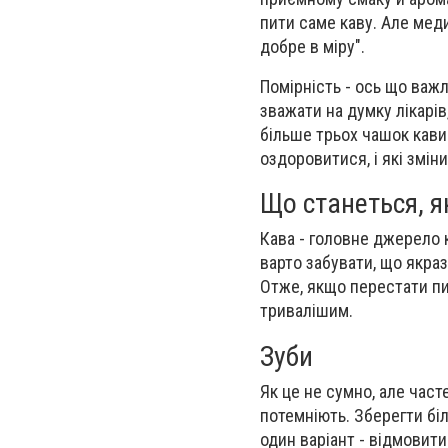
пити саме каву. Але мед
добре в міру".
Помірність - ось що важ
зважати на думку лікарів
більше трьох чашок кави
оздоровитися, і які змін
Що станеться, я
Кава - головне джерело к
варто забувати, що якраз
Отже, якщо перестати пи
тривалішим.
Зуби
Як це не сумно, але част
потемніють. Зберегти бі
один варіант - відмовит