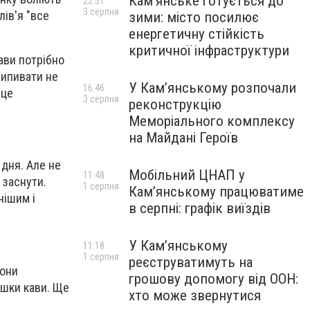
Кам’янське готується до
22:51
3 серпня
ів'я "все
зими: місто посилює
енергетичну стійкість
критичної інфраструктури
ави потрібно
випивати не
У Кам’янському розпочали
16:46
 це
3 серпня
реконструкцію
Меморіального комплексу
на Майдані Героїв
 дня. Але не
Мобільний ЦНАП у
11:48
 заснути.
1 серпня
Кам’янському працюватиме
нішим і
в серпні: графік виїздів
У Кам’янському
11:18
1 серпня
реєструватимуть на
вони
грошову допомогу від ООН:
ашки кави. Ще
хто може звернутися