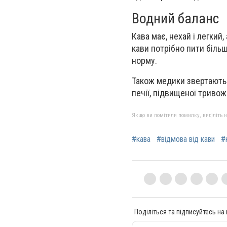
Водний баланс
Кава має, нехай і легки
кави потрібно пити більш
норму.
Також медики звертають 
печії, підвищеної тривож
Якщо ви помітили помилку, виділіть нео
#кава
#відмова від кави
#
Поділіться та підписуйтесь на