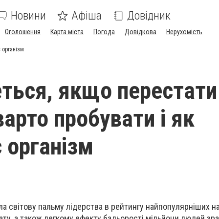
Новини
Афіша
Довідник
Оголошення
Карта міста
Погода
Довідкова
Нерухомість
є організм
ться, якщо перестати
варто пробувати і як
є організм
а світову пальму лідерства в рейтингу найпопулярніших на
ту, а також легкому ефекту бадьорості мільйони людей зра