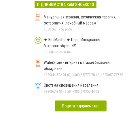
ПІДПРИЄМСТВА КАМ'ЯНСЬКОГО
Мануальная терапия, физическая терапия,
остеопатия, лечебный массаж
+380 (67) 77-29-563
★ BusMaster ★ Переобладнання
Мікроавтобусів №1
+380(67)599-04-04
WaterStore - інтернет магазин басейнів і
обладнання
+380(44)502-01-02, +380(66)777-78-42, +380(67)777-82-19, +380(67)890-80-80, +380(73)890-80-80, +380(44)502-01-03
Система сповіщення населення
+380(67)340-49-59, +380(67)350-44-68
Додати підприємство