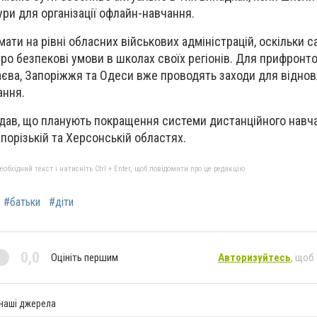
ури для організації офлайн-навчання.
ати на рівні обласних військових адміністрацій, оскільки 
ро безпекові умови в школах своїх регіонів. Для прифронто
аєва, Запоріжжя та Одеси вже проводять заходи для відно
ання.
одав, що планують покращення системи дистанційного навч
апорізькій та Херсонській областях.
бхідний текст і натисніть Ctrl + Enter, щоб повідомити про це редакцію
#батьки
#діти
0,0
Оцініть першим
Авторизуйтесь
, щоб
 наші джерела