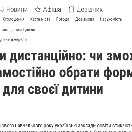
Новини
Афіша
Довідник
Оголошення
Карта міста
Погода
Довідкова
Нерухомість
чання для своєї дитини
дійне джерело
и дистанційно: чи зм
амостійно обрати фор
 для своєї дитини
ового навчального року українські заклади освіти стикают