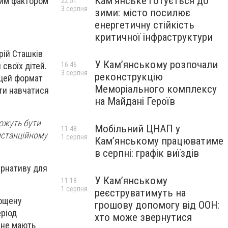
Кам’янське готується до
ним фактором
22:51
3 серпня
зими: місто посилює
енергетичну стійкість
критичної інфраструктури
рій Сташків
У Кам’янському розпочали
16:46
своїх дітей.
3 серпня
реконструкцію
 цей формат
Меморіального комплексу
ити навчатися
на Майдані Героїв
можуть бути
Мобільний ЦНАП у
11:48
дистанційному
1 серпня
Кам’янському працюватиме
в серпні: графік виїздів
ернативу для
У Кам’янському
11:18
1 серпня
реєструватимуть на
рощену
грошову допомогу від ООН:
еріод
хто може звернутися
 не мають