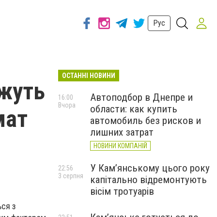
Рус
ОСТАННІ НОВИНИ
ожуть
Автоподбор в Днепре и
16:00
Вчора
области: как купить
мат
автомобиль без рисков и
лишних затрат
НОВИНИ КОМПАНІЙ
У Кам’янському цього року
22:56
3 серпня
капітально відремонтують
вісім тротуарів
ься з