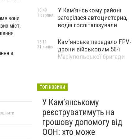
У Кам’янському районі
10:49
1 серпня
загорілася автоцистерна,
саме вони
водія госпіталізували
вих міст,
влення
Кам’янське передало FPV-
18:11
31 липня
дрони військовим 56-ї
ання в
Маріупольської бригади
ТОП НОВИНИ
У Кам’янському
реєструватимуть на
 оцінити
грошову допомогу від
ООН: хто може