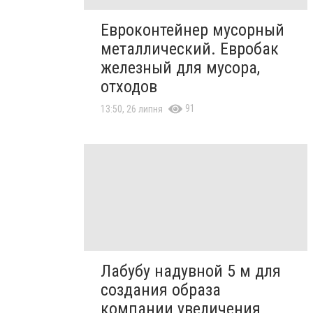
Евроконтейнер мусорный
металлический. Евробак
железный для мусора,
отходов
91
13:50, 26 липня
Лабубу надувной 5 м для
создания образа
компании увеличения