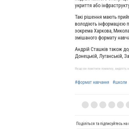
укриття або інфраструкт
Такі рішення мають прийм
володіють інформацією п
зокрема Харкова, Микол
змішаного формату навч
Андрій Сташків також д
Донецькій, Луганській, З
Якщо ви помітили помилку, виділіть нео
#формат навчання
#школи
Поділіться та підписуйтесь на