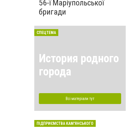
56-ї Маріупольської
бригади
СПЕЦТЕМА
История родного
города
Всі матеріали тут
ПІДПРИЄМСТВА КАМ'ЯНСЬКОГО