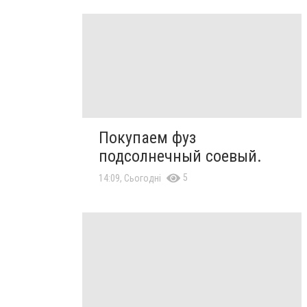
Покупаем фуз
подсолнечный соевый.
5
14:09, Сьогодні