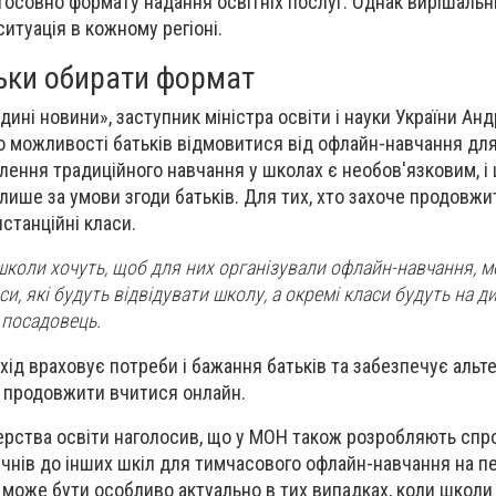
осовно формату надання освітніх послуг. Однак вирішаль
итуація в кожному регіоні.
ьки обирати формат
ині новини», заступник міністра освіти і науки України Анд
о можливості батьків відмовитися від офлайн-навчання для 
влення традиційного навчання у школах є необов'язковим, і
лише за умови згоди батьків. Для тих, хто захоче продовж
станційні класи.
школи хочуть, щоб для них організували офлайн-навчання, 
и, які будуть відвідувати школу, а окремі класи будуть на 
 посадовець.
дхід враховує потреби і бажання батьків та забезпечує альт
е продовжити вчитися онлайн.
терства освіти наголосив, що у МОН також розробляють сп
чнів до інших шкіл для тимчасового офлайн-навчання на п
 може бути особливо актуально в тих випадках, коли школи