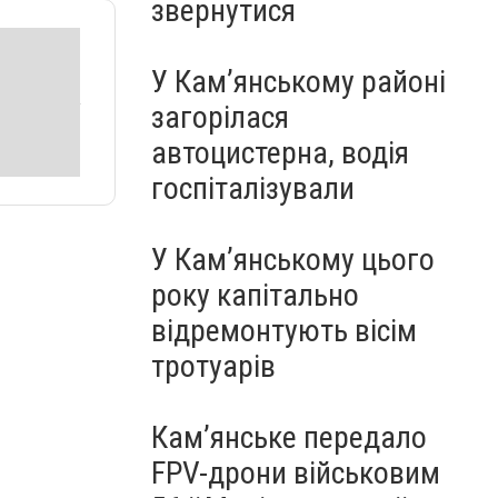
звернутися
У Кам’янському районі
загорілася
автоцистерна, водія
госпіталізували
У Кам’янському цього
року капітально
відремонтують вісім
тротуарів
Кам’янське передало
FPV-дрони військовим