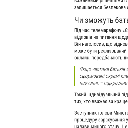
важливими рішеннями ст
залишається безпекова с
Чи зможуть бат
Під час телемарафону «Єд
відповів на питання щод
Він наголосив, що відно
може бути реалізований 
онлайн, передбачають ди
Якщо частина батьків 
сформовані окремі клас
навчанні, – підкреслив
Такий індивідуальний пі
тих, хто вважає за кращ
Заступник голови Мініс
процедуру зарахування у
надзвичайного стану. Це