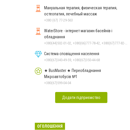
Мануальная терапия, физическая терапия,
остеопатия, лечебный массаж
+380 (67) 77-29-563
WaterStore - інтернет магазин басейнів і
обладнання
+380(44)502-01-02, +380(66)777-78-42, +380(67)777-82-19, +380(67)890-80-80, +380(73)890-80-80, +380(44)502-01-03
Система сповіщення населення
+380(67)340-49-59, +380(67)350-44-68
★ BusMaster ★ Переобладнання
Мікроавтобусів №1
+380(67)599-04-04
Додати підприємство
ОГОЛОШЕННЯ