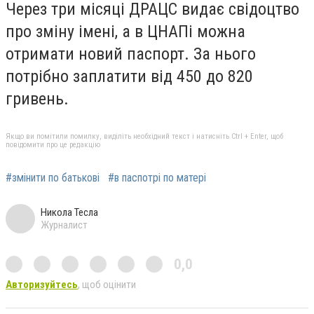
Через три місяці ДРАЦС видає свідоцтво
про зміну імені, а в ЦНАПі можна
отримати новий паспорт. За нього
потрібно заплатити від 450 до 820
гривень.
Якщо ви помітили помилку, виділіть необхідний текст і натисніть Ctrl + Enter, щоб
повідомити про це редакцію
#змінити по батькові
#в паспотрі по матері
Никола Тесла
Журналист
0,0
Авторизуйтесь
, щоб оцінити