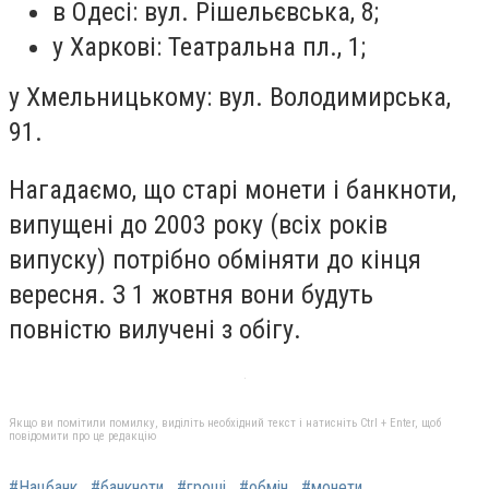
в Одесі: вул. Рішельєвська, 8;
у Харкові: Театральна пл., 1;
у Хмельницькому: вул. Володимирська,
91.
Нагадаємо, що старі монети і банкноти,
випущені до 2003 року (всіх років
випуску) потрібно обміняти до кінця
вересня. З 1 жовтня вони будуть
повністю вилучені з обігу.
Якщо ви помітили помилку, виділіть необхідний текст і натисніть Ctrl + Enter, щоб
повідомити про це редакцію
#Нацбанк
#банкноти
#гроші
#обмін
#монети