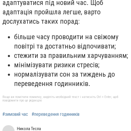
адаптуватися під новий час. Щоб
адаптація пройшла легше, варто
дослухатись таких порад:
більше часу проводити на свіжому
повітрі та достатньо відпочивати;
стежити за правильним харчуванням;
мінімізувати ризики стресів;
нормалізувати сон за тиждень до
переведення годинників.
Якщо ви помітили помилку, виділіть необхідний текст і натисніть Ctrl + Enter, щоб
повідомити про це редакцію
#зимовий час
#переведення годинників
Никола Тесла