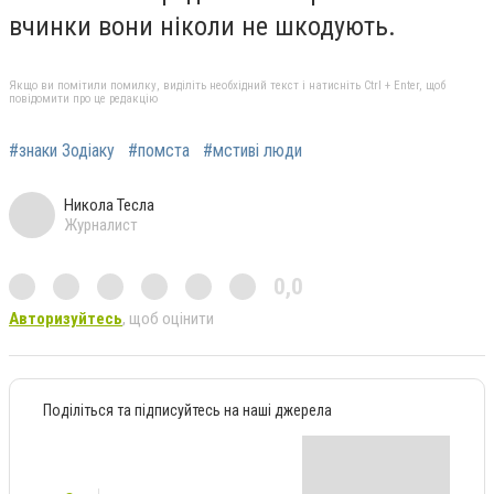
вчинки вони ніколи не шкодують.
Якщо ви помітили помилку, виділіть необхідний текст і натисніть Ctrl + Enter, щоб
повідомити про це редакцію
#знаки Зодіаку
#помста
#мстиві люди
Никола Тесла
Журналист
0,0
Авторизуйтесь
, щоб оцінити
Поділіться та підписуйтесь на наші джерела