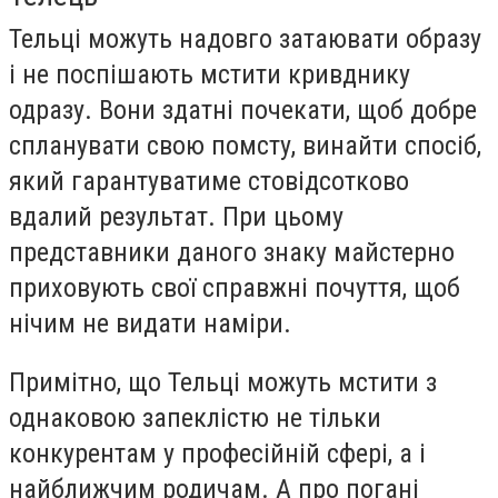
Тельці можуть надовго затаювати образу
і не поспішають мстити кривднику
одразу. Вони здатні почекати, щоб добре
спланувати свою помсту, винайти спосіб,
який гарантуватиме стовідсотково
вдалий результат. При цьому
представники даного знаку майстерно
приховують свої справжні почуття, щоб
нічим не видати наміри.
Примітно, що Тельці можуть мстити з
однаковою запеклістю не тільки
конкурентам у професійній сфері, а і
найближчим родичам. А про погані