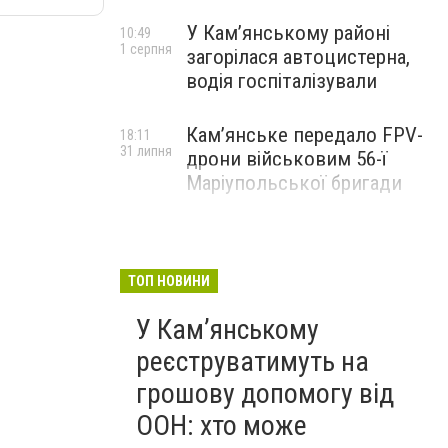
У Кам’янському районі
10:49
1 серпня
загорілася автоцистерна,
водія госпіталізували
Кам’янське передало FPV-
18:11
31 липня
дрони військовим 56-ї
Маріупольської бригади
ТОП НОВИНИ
У Кам’янському
реєструватимуть на
грошову допомогу від
ООН: хто може