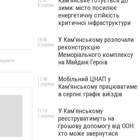
Кам’янське готується до
22:51
3 серпня
зими: місто посилює
енергетичну стійкість
критичної інфраструктури
У Кам’янському розпочали
16:46
3 серпня
реконструкцію
Меморіального комплексу
 оцінити
на Майдані Героїв
Мобільний ЦНАП у
11:48
1 серпня
Кам’янському працюватиме
в серпні: графік виїздів
У Кам’янському
11:18
1 серпня
реєструватимуть на
грошову допомогу від ООН:
хто може звернутися