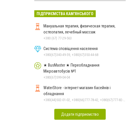
ПІДПРИЄМСТВА КАМ'ЯНСЬКОГО
Мануальная терапия, физическая терапия,
остеопатия, лечебный массаж
+380 (67) 77-29-563
Система сповіщення населення
+380(67)340-49-59, +380(67)350-44-68
★ BusMaster ★ Переобладнання
Мікроавтобусів №1
+380(67)599-04-04
WaterStore - інтернет магазин басейнів і
обладнання
+380(44)502-01-02, +380(66)777-78-42, +380(67)777-82-19, +380(67)890-80-80, +380(73)890-80-80, +380(44)502-01-03
Додати підприємство