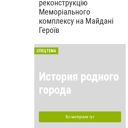
реконструкцію
Меморіального
комплексу на Майдані
Героїв
СПЕЦТЕМА
История родного
города
Всі матеріали тут