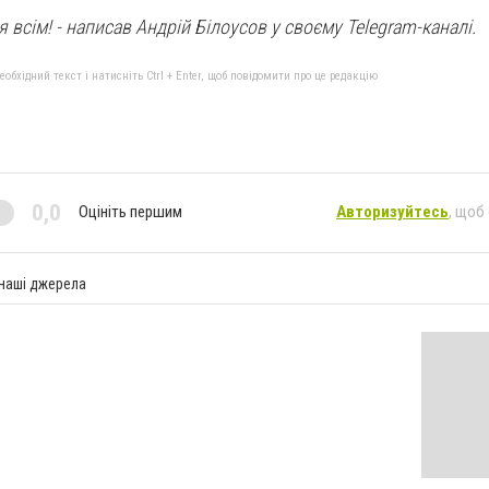
 всім! - написав Андрій Білоусов у своєму Telegram-каналі.
бхідний текст і натисніть Ctrl + Enter, щоб повідомити про це редакцію
0,0
Оцініть першим
Авторизуйтесь
, щоб
 наші джерела