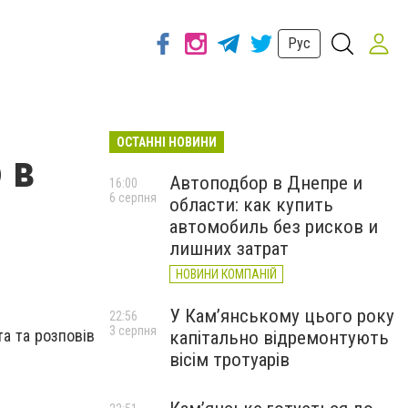
Рус
ОСТАННІ НОВИНИ
 в
Автоподбор в Днепре и
16:00
6 серпня
области: как купить
автомобиль без рисков и
лишних затрат
НОВИНИ КОМПАНІЙ
У Кам’янському цього року
22:56
3 серпня
та та розповів
капітально відремонтують
вісім тротуарів