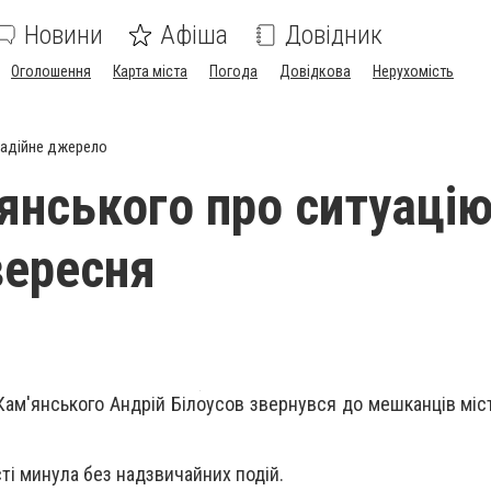
Новини
Афіша
Довідник
Оголошення
Карта міста
Погода
Довідкова
Нерухомість
адійне джерело
янського про ситуацію
вересня
 Кам'янського Андрій Білоусов звернувся до мешканців міс
істі минула без надзвичайних подій.