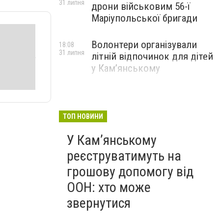
31 липня
дрони військовим 56-ї
Маріупольської бригади
Волонтери організували
18:08
31 липня
літній відпочинок для дітей
у Кам’янському
ТОП НОВИНИ
У Кам’янському
реєструватимуть на
грошову допомогу від
ООН: хто може
звернутися