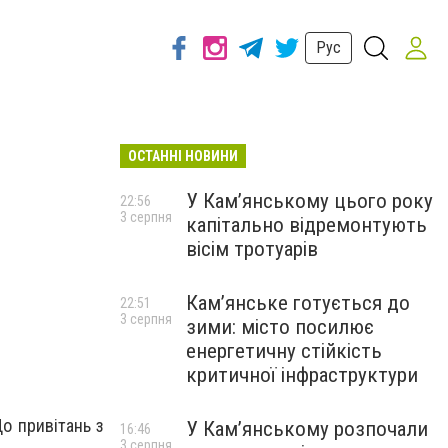
Рус
ОСТАННІ НОВИНИ
У Кам’янському цього року
22:56
3 серпня
капітально відремонтують
вісім тротуарів
Кам’янське готується до
22:51
3 серпня
зими: місто посилює
енергетичну стійкість
критичної інфраструктури
До привітань з
У Кам’янському розпочали
16:46
3 серпня