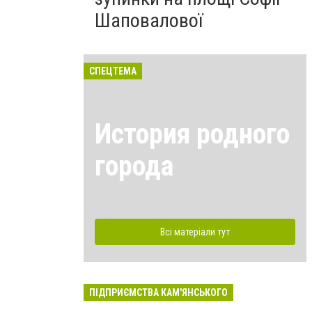
Шаповалової
СПЕЦТЕМА
История родного
города
Всі матеріали тут
ПІДПРИЄМСТВА КАМ'ЯНСЬКОГО