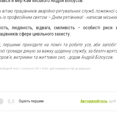
нався й мер Кам'янського Андрій Білоусов.
ан вітаю працівників аварійно-рятувальних служб, пожежної 
 із професійним святом – Днем рятівника! - написав міський
сть, людяність, відвага, сміливість – особисті риси х
ацівників сфери цивільного захисту.
, першими приходите на поміч та робите усе, аби запобігт
сієї громади дякую за важку щоденну службу, за безліч врят
ров’я, витримки та життєвих сил, - додав Андрій Білоусов.
бхідний текст і натисніть Ctrl + Enter, щоб повідомити про це редакцію
0,0
Оцініть першим
Авторизуйтесь
, щоб