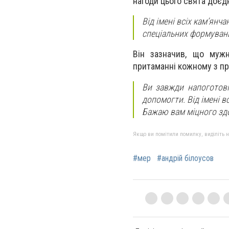
нагоди цього свята доєд
Від імені всіх кам’янч
спеціальних формувань
Він зазначив, що мужні
притаманні кожному з пр
Ви завжди напоготові
допомогти. Від імені в
Бажаю вам міцного здо
Якщо ви помітили помилку, виділіть нео
#мер
#андрій білоусов