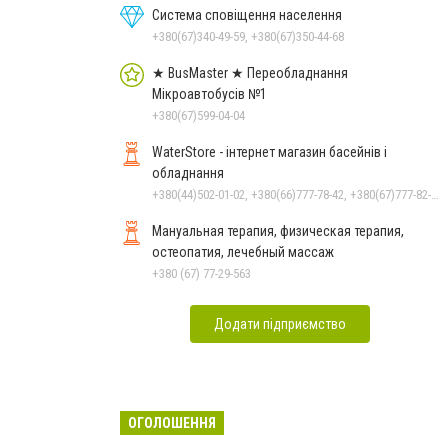
Система сповіщення населення
+380(67)340-49-59, +380(67)350-44-68
★ BusMaster ★ Переобладнання
Мікроавтобусів №1
+380(67)599-04-04
WaterStore - інтернет магазин басейнів і
обладнання
+380(44)502-01-02, +380(66)777-78-42, +380(67)777-82-19, +380(67)890-80-80, +380(73)890-80-80, +380(44)502-01-03
Мануальная терапия, физическая терапия,
остеопатия, лечебный массаж
+380 (67) 77-29-563
Додати підприємство
ОГОЛОШЕННЯ