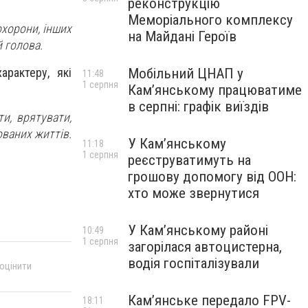
реконструкцію
Меморіального комплексу
охорони, інших
на Майдані Героїв
 голова.
Мобільний ЦНАП у
арактеру, які
11:48
1 серпня
Кам’янському працюватиме
в серпні: графік виїздів
и, врятувати,
ованих життів.
У Кам’янському
11:18
1 серпня
реєструватимуть на
грошову допомогу від ООН:
хто може звернутися
У Кам’янському районі
10:49
1 серпня
загорілася автоцистерна,
водія госпіталізували
 оцінити
Кам’янське передало FPV-
18:11