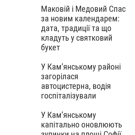
Маковій і Медовий Спас
за новим календарем:
дата, традиції та що
кладуть у святковий
букет
У Кам’янському районі
загорілася
автоцистерна, водія
госпіталізували
У Кам’янському
капітально оновлюють
зупинки на площі Софії