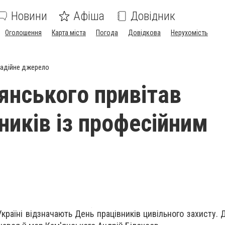
Новини
Афіша
Довідник
Оголошення
Карта міста
Погода
Довідкова
Нерухомість
адійне джерело
янського привітав
ників із професійним
Україні відзначають День працівників цивільного захисту. 