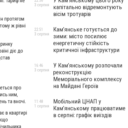
У Кам’янському цього року
ні. Тариф не
22:56
3 серпня
капітально відремонтують
вісім тротуарів
ін протягом
тому ж рівні
Кам’янське готується до
22:51
3 серпня
зими: місто посилює
енергетичну стійкість
 ринку
критичної інфраструктури
їні діє до
дстав
У Кам’янському розпочали
16:46
3 серпня
реконструкцію
Меморіального комплексу
на Майдані Героїв
деться про
тись ним,
Мобільний ЦНАП у
нь та вночі.
11:48
1 серпня
Кам’янському працюватиме
ає в квартирі
в серпні: графік виїздів
Якщо
лічильника