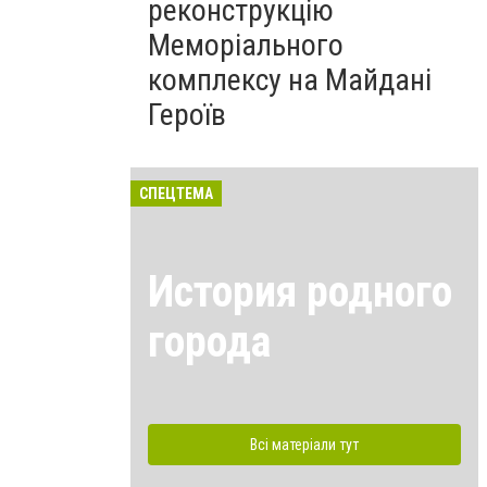
реконструкцію
Меморіального
комплексу на Майдані
Героїв
СПЕЦТЕМА
История родного
города
Всі матеріали тут