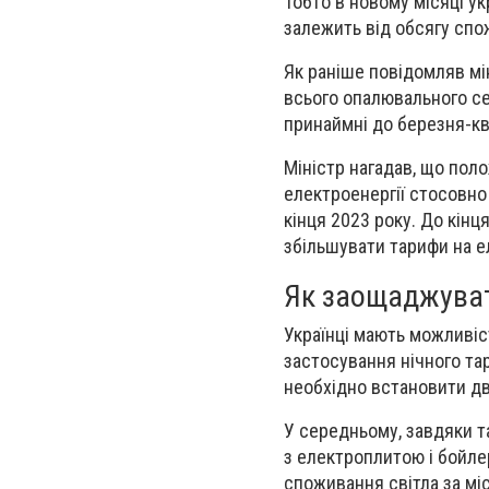
Тобто в новому місяці ук
залежить від обсягу спож
Як раніше повідомляв мі
всього опалювального се
принаймні до березня-кв
Міністр нагадав, що пол
електроенергії стосовно
кінця 2023 року. До кінц
збільшувати тарифи на е
Як заощаджуват
Українці мають можливіст
застосування нічного тар
необхідно встановити дво
У середньому, завдяки та
з електроплитою і бойле
споживання світла за міс