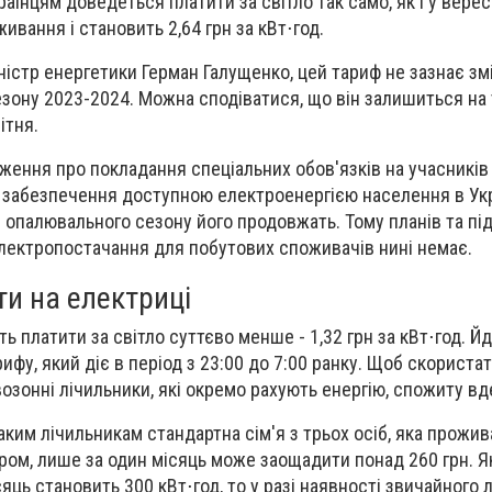
раїнцям доведеться платити за світло так само, як і у верес
ивання і становить 2,64 грн за кВт⋅год.
ністр енергетики Герман Галущенко, цей тариф не зазнає зм
зону 2023-2024. Можна сподіватися, що він залишиться на 
ітня.
оження про покладання спеціальних обов'язків на учасників
 забезпечення доступною електроенергією населення в Укра
я опалювального сезону його продовжать. Тому планів та пі
лектропостачання для побутових споживачів нині немає.
и на електриці
ь платити за світло суттєво менше - 1,32 грн за кВт⋅год. Й
ифу, який діє в період з 23:00 до 7:00 ранку. Щоб скориста
зонні лічильники, які окремо рахують енергію, спожиту вде
ким лічильникам стандартна сім'я з трьох осіб, яка прожив
ром, лише за один місяць може заощадити понад 260 грн. 
яць становить 300 кВт⋅год, то у разі наявності звичайного 