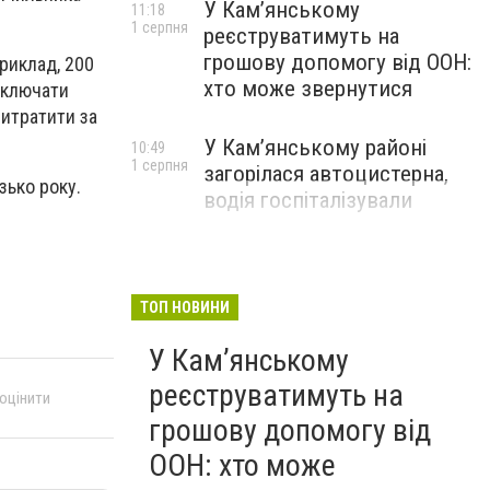
У Кам’янському
11:18
1 серпня
реєструватимуть на
грошову допомогу від ООН:
риклад, 200
хто може звернутися
 включати
витратити за
У Кам’янському районі
10:49
1 серпня
загорілася автоцистерна,
зько року.
водія госпіталізували
ТОП НОВИНИ
У Кам’янському
реєструватимуть на
 оцінити
грошову допомогу від
ООН: хто може