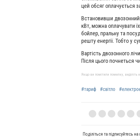
цей обсяг оплачується з
Встановивши двозонний л
кВт, можна оплачувати ї
бойлер, пральну та посу
решту енергії. Тобто у су
Вартість двозонного лічи
Після цього почнеться ч
Якщо ви помітили помилку, виділіть нео
#тариф
#світло
#електрое
Поділіться та підписуйтесь на