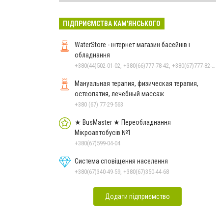
ПІДПРИЄМСТВА КАМ'ЯНСЬКОГО
WaterStore - інтернет магазин басейнів і
обладнання
+380(44)502-01-02, +380(66)777-78-42, +380(67)777-82-19, +380(67)890-80-80, +380(73)890-80-80, +380(44)502-01-03
Мануальная терапия, физическая терапия,
остеопатия, лечебный массаж
+380 (67) 77-29-563
★ BusMaster ★ Переобладнання
Мікроавтобусів №1
+380(67)599-04-04
Система сповіщення населення
+380(67)340-49-59, +380(67)350-44-68
Додати підприємство