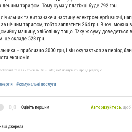
а денним тарифом. Тому сума у платіжці буде 792 грн.
ічильник та витрачаючи частину електроенергії вночі, нап
х за нічним тарифом, тобто заплатити 264 грн. Вночі можна
домийну машину, хлібопічку тощо. Таку ж суму доведеться 
мі це складе 528 грн.
льника – приблизно 3000 грн, і він окупається за період бли
иста економія.
бхідний текст і натисніть Ctrl + Enter, щоб повідомити про це редакцію
нергія
#комунальні послуги
0,0
Оцініть першим
Авторизуйтесь
, щоб
 наші джерела