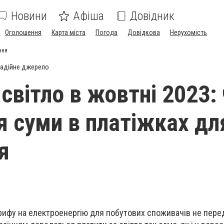
Новини
Афіша
Довідник
Оголошення
Карта міста
Погода
Довідкова
Нерухомість
ння
адійне джерело
світло в жовтні 2023:
я суми в платіжках дл
я
арифу на електроенергію для побутових споживачів не пере