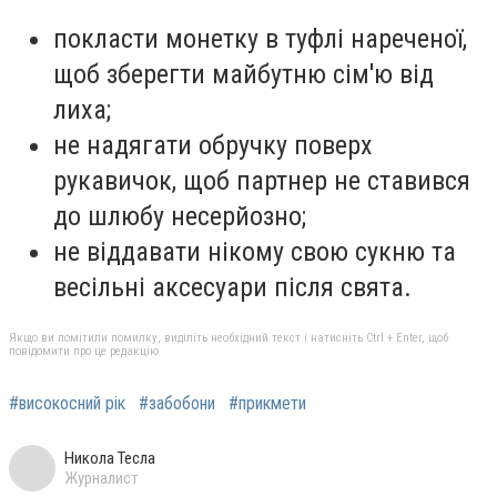
покласти монетку в туфлі нареченої,
щоб зберегти майбутню сім'ю від
лиха;
не надягати обручку поверх
рукавичок, щоб партнер не ставився
до шлюбу несерйозно;
не віддавати нікому свою сукню та
весільні аксесуари після свята.
Якщо ви помітили помилку, виділіть необхідний текст і натисніть Ctrl + Enter, щоб
повідомити про це редакцію
#високосний рік
#забобони
#прикмети
Никола Тесла
Журналист