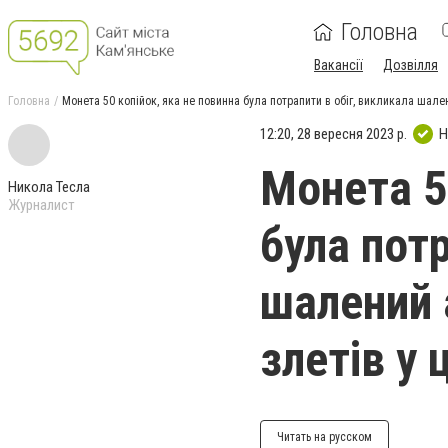
Головна
Вакансії
Дозвілля
Головна
Монета 50 копійок, яка не повинна була потрапити в обіг, викликала шалени
12:20, 28 вересня 2023 р.
Н
Монета 5
Никола Тесла
Журналист
була потр
шалений 
злетів у 
Читать на русском