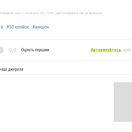
бхідний текст і натисніть Ctrl + Enter, щоб повідомити про це редакцію
та
#50 копійок
#аукціон
0,0
Оцініть першим
Авторизуйтесь
, щоб
 наші джерела