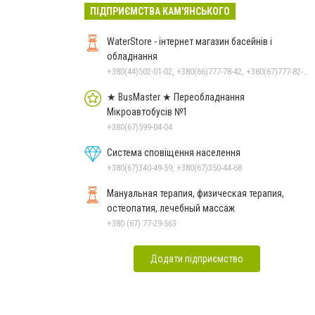
ПІДПРИЄМСТВА КАМ'ЯНСЬКОГО
WaterStore - інтернет магазин басейнів і
обладнання
+380(44)502-01-02, +380(66)777-78-42, +380(67)777-82-19, +380(67)890-80-80, +380(73)890-80-80, +380(44)502-01-03
★ BusMaster ★ Переобладнання
Мікроавтобусів №1
+380(67)599-04-04
Система сповіщення населення
+380(67)340-49-59, +380(67)350-44-68
Мануальная терапия, физическая терапия,
остеопатия, лечебный массаж
+380 (67) 77-29-563
Додати підприємство