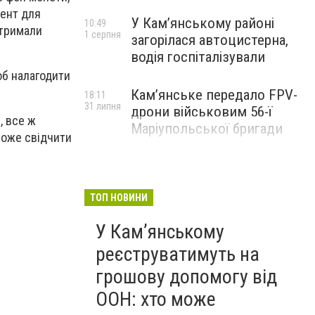
мент для
У Кам’янському районі
10:49
отримали
1 серпня
загорілася автоцистерна,
водія госпіталізували
об налагодити
Кам’янське передало FPV-
18:11
31 липня
дрони військовим 56-ї
, все ж
Маріупольської бригади
 може свідчити
ТОП НОВИНИ
У Кам’янському
реєструватимуть на
грошову допомогу від
ООН: хто може