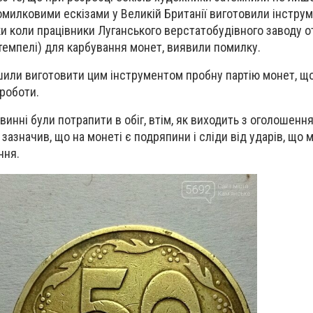
помилковими ескізами у Великій Британії виготовили інстру
ьки коли працівники Луганського верстатобудівного заводу 
темпелі) для карбування монет, виявили помилку.
шили виготовити цим інструментом пробну партію монет, щ
роботи.
овинні були потрапити в обіг, втім, як виходить з оголошення
зазначив, що на монеті є подряпини і сліди від ударів, що
ння.