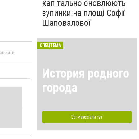
капітально оновлюють
зупинки на площі Софії
Шаповалової
СПЕЦТЕМА
 оцінити
История родного
города
Всі матеріали тут