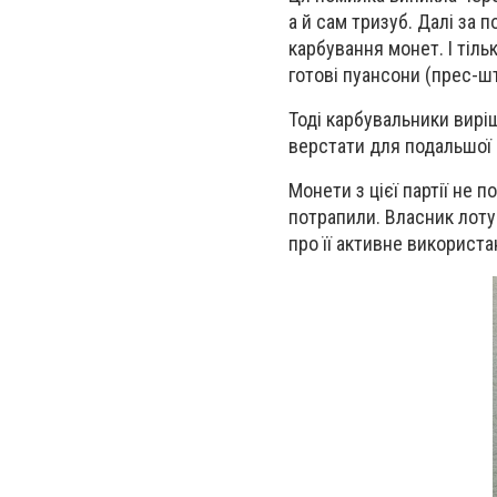
а й сам тризуб. Далі за 
карбування монет. І тіл
готові пуансони (прес-ш
Тоді карбувальники вирі
верстати для подальшої 
Монети з цієї партії не п
потрапили. Власник лоту 
про її активне використа