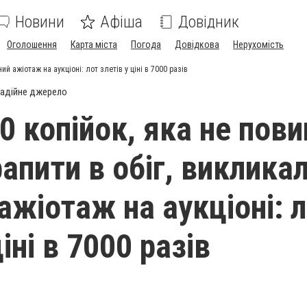
Новини
Афіша
Довідник
Оголошення
Карта міста
Погода
Довідкова
Нерухомість
й ажіотаж на аукціоні: лот злетів у ціні в 7000 разів
адійне джерело
0 копійок, яка не пови
апити в обіг, виклика
ажіотаж на аукціоні: 
ціні в 7000 разів