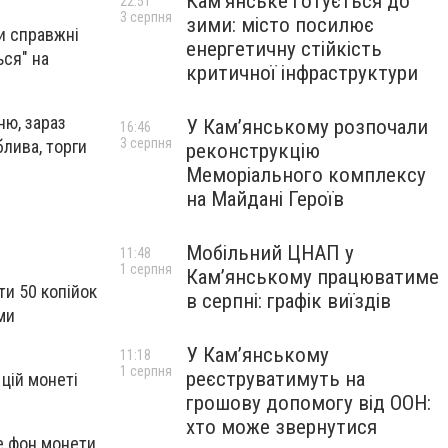
Кам’янське готується до
22:51
3 серпня
зими: місто посилює
и справжні
енергетичну стійкість
ься" на
критичної інфраструктури
ню, зараз
У Кам’янському розпочали
16:46
3 серпня
блива, торги
реконструкцію
Меморіального комплексу
на Майдані Героїв
Мобільний ЦНАП у
11:48
1 серпня
Кам’янському працюватиме
ти 50 копійок
в серпні: графік виїздів
ми
У Кам’янському
11:18
1 серпня
реєструватимуть на
 цій монеті
грошову допомогу від ООН:
хто може звернутися
е фон монети,