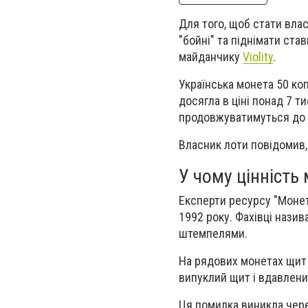
Для того, щоб стати вла
"бойні" та піднімати ста
майданчику
Violity
.
Українська монета 50 коп
досягла в ціні понад 7 т
продовжуватимуться до 
Власник лоти повідомив, 
У чому цінність
Експерти ресурсу "Монет
1992 року. Фахівці назив
штемпелями.
На рядових монетах щит н
випуклий щит і вдавлений
Ця помилка виникла чере