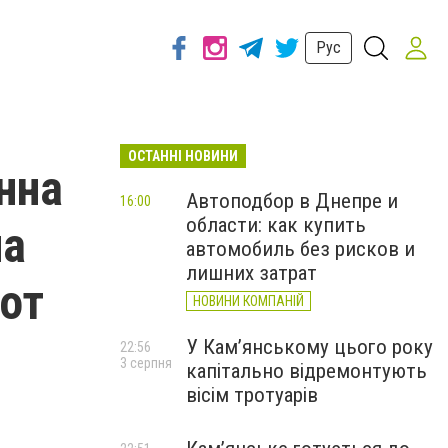
Рус
ОСТАННІ НОВИНИ
нна
Автоподбор в Днепре и
16:00
области: как купить
ла
автомобиль без рисков и
лишних затрат
лот
НОВИНИ КОМПАНІЙ
У Кам’янському цього року
22:56
3 серпня
капітально відремонтують
вісім тротуарів