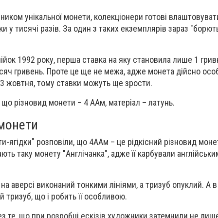
сником унікальної монети, колекціонери готові влаштовуват
вки у тисячі разів. За один з таких екземплярів зараз "борют
ійок 1992 року, перша ставка на яку становила лише 1 грив
исяч гривень. Проте це ще не межа, адже монета дійсно осо
3 жовтня, тому ставки можуть ще зрости.
що різновид монети – 4 ААм, матеріал – латунь.
 монети
и-ягідки" розповіли, що 4ААм – це рідкісний різновид моне
ають таку монету "Англічанка", адже її карбували англійськи
а аверсі виконаний тонкими лініями, а тризуб опуклий. А в
 тризуб, що і робить її особливою.
з те, що при розробці ескізів художники затемнили не лиш