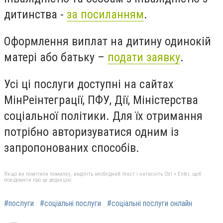
дитинства -
за посиланням
.
Оформлення виплат на дитину одинокій
матері або батьку –
подати заявку
.
Усі ці послуги доступні на сайтах
МінРеінтеграції, ПФУ, Дії, Міністерства
соціальної політики. Для їх отримання
потрібно авторизуватися одним із
запропонованих способів.
Якщо ви помітили помилку, виділіть необхідний текст і натисніть Ctrl + Enter, щоб
повідомити про це редакцію
#послуги
#соціальні послуги
#соціальні послуги онлайн