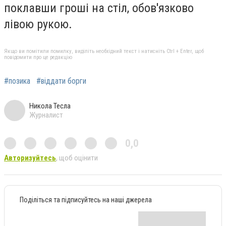
поклавши гроші на стіл, обов'язково
лівою рукою.
Якщо ви помітили помилку, виділіть необхідний текст і натисніть Ctrl + Enter, щоб
повідомити про це редакцію
#позика
#віддати борги
Никола Тесла
Журналист
0,0
Авторизуйтесь
, щоб оцінити
Поділіться та підписуйтесь на наші джерела