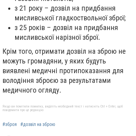
з 21 року – дозвіл на придбання
мисливської гладкоствольної зброї;
з 25 років – дозвіл на придбання
мисливської нарізної зброї.
Крім того, отримати дозвіл на зброю не
можуть громадяни, у яких будуть
виявлені медичні протипоказання для
володіння зброєю за результатами
медичного огляду.
Якщо ви помітили помилку, виділіть необхідний текст і натисніть Ctrl + Enter, щоб
повідомити про це редакцію
#зброя
#дозвіл на зброю