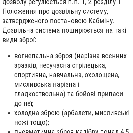
дозволу регулюється п.п. 1, 2 розділу 1
Положення про дозвільну систему,
затвердженого постановою Кабміну.
Дозвільна система поширюється на такі
види зброї:
вогнепальна зброя (нарізна воєнних
зразків, несучасна стрілецька,
спортивна, навчальна, охолощена,
мисливська нарізна і
гладкоствольна) та бойові припаси
до неї;
холодна зброю (арбалети, мисливські
ножі тощо);
пневматична зброя калібру понад 4,5