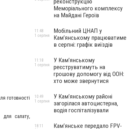
реконструкцію
Меморіального комплексу
на Майдані Героїв
Мобільний ЦНАП у
11:48
1 серпня
Кам’янському працюватиме
в серпні: графік виїздів
У Кам’янському
11:18
1 серпня
реєструватимуть на
грошову допомогу від ООН:
хто може звернутися
У Кам’янському районі
10:49
ля готовності
1 серпня
загорілася автоцистерна,
водія госпіталізували
 для салату,
Кам’янське передало FPV-
18:11