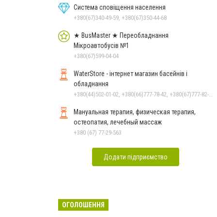
Система сповіщення населення
+380(67)340-49-59, +380(67)350-44-68
★ BusMaster ★ Переобладнання
Мікроавтобусів №1
+380(67)599-04-04
WaterStore - інтернет магазин басейнів і
обладнання
+380(44)502-01-02, +380(66)777-78-42, +380(67)777-82-19, +380(67)890-80-80, +380(73)890-80-80, +380(44)502-01-03
Мануальная терапия, физическая терапия,
остеопатия, лечебный массаж
+380 (67) 77-29-563
Додати підприємство
ОГОЛОШЕННЯ