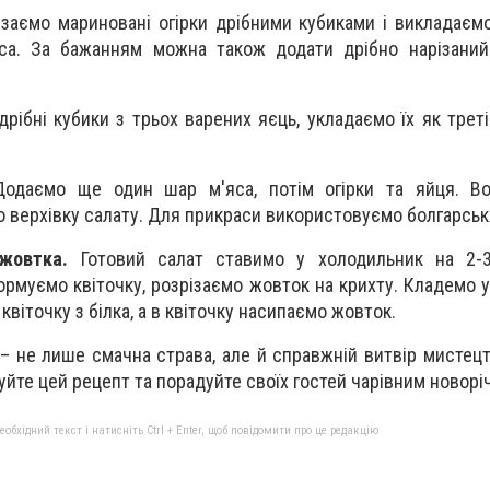
заємо мариновані огірки дрібними кубиками і викладаєм
са. За бажанням можна також додати дрібно нарізаний
рібні кубики з трьох варених яєць, укладаємо їх як треті
одаємо ще один шар м'яса, потім огірки та яйця. Вол
 верхівку салату. Для прикраси використовуємо болгарськ
жовтка.
Готовий салат ставимо у холодильник на 2-
ормуємо квіточку, розрізаємо жовток на крихту. Кладемо у
 квіточку з білка, а в квіточку насипаємо жовток.
 – не лише смачна страва, але й справжній витвір мистец
уйте цей рецепт та порадуйте своїх гостей чарівним новор
бхідний текст і натисніть Ctrl + Enter, щоб повідомити про це редакцію