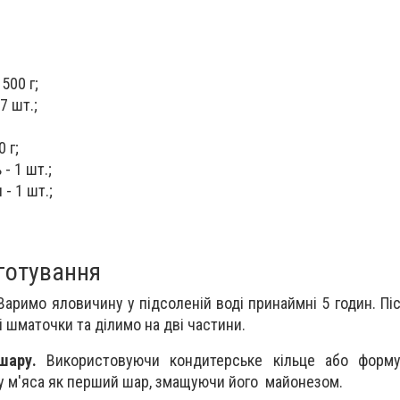
500 г;
7 шт.;
 г;
- 1 шт.;
- 1 шт.;
иготування
аримо яловичину у підсоленій воді принаймні 5 годин. Піс
і шматочки та ділимо на дві частини.
шару.
Використовуючи кондитерське кільце або форму
у м'яса як перший шар, змащуючи його майонезом.