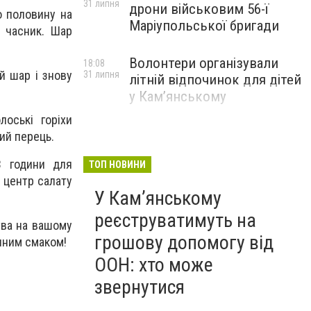
31 липня
дрони військовим 56-ї
о половину на
Маріупольської бригади
 часник. Шар
Волонтери організували
18:08
й шар і знову
31 липня
літній відпочинок для дітей
у Кам’янському
оські горіхи
ий перець.
3 години для
ТОП НОВИНИ
 центр салату
У Кам’янському
реєструватимуть на
тва на вашому
грошову допомогу від
ічним смаком!
ООН: хто може
звернутися