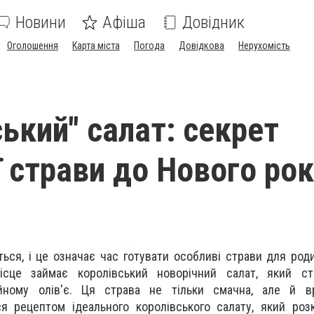
Новини
Афіша
Довідник
Оголошення
Карта міста
Погода
Довідкова
Нерухомість
ський" салат: секрет
ї страви до Нового рок
ься, і це означає час готувати особливі страви для роди
сце займає королівський новорічний салат, який с
ійному олів'є. Ця страва не тільки смачна, але й 
я рецептом ідеального королівського салату, який роз