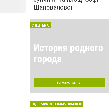
Шаповалової
СПЕЦТЕМА
История родного
города
Всі матеріали тут
ПІДПРИЄМСТВА КАМ'ЯНСЬКОГО