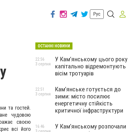
Рус
ОСТАННІ НОВИНИ
У Кам’янському цього року
22:56
3 серпня
капітально відремонтують
у
вісім тротуарів
Кам’янське готується до
22:51
3 серпня
зими: місто посилює
енергетичну стійкість
ни та гостей.
критичної інфраструктури
тане чудовою
вражає своєю
У Кам’янському розпочали
16:46
криє всі його
3 серпня