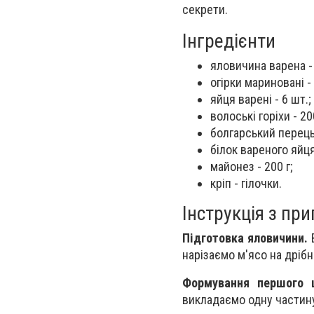
секрети.
Інгредієнти
яловичина варена - 
огірки мариновані - 
яйця варені - 6 шт.;
волоські горіхи - 200
болгарський перець 
білок вареного яйця 
майонез - 200 г;
кріп - гілочки.
Інструкція з пр
Підготовка яловичини.
В
нарізаємо м'ясо на дрібн
Формування першого 
викладаємо одну частин