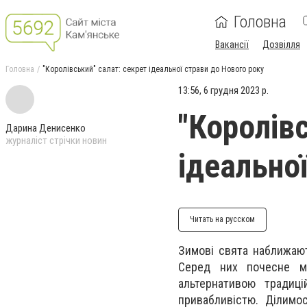
Головна
Вакансії
Дозвілля
Головна
"Королівський" салат: секрет ідеальної страви до Нового року
13:56, 6 грудня 2023 р.
"Королів
Дарина Денисенко
журналіст стрічки новин
ідеально
Читать на русском
Зимові свята наближают
Серед них почесне мі
альтернативою традиц
привабливістю. Ділимос