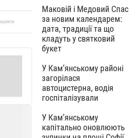
Маковій і Медовий Спас
за новим календарем:
 оцінити
дата, традиції та що
кладуть у святковий
букет
У Кам’янському районі
загорілася
автоцистерна, водія
госпіталізували
У Кам’янському
капітально оновлюють
зупинки на площі Софії