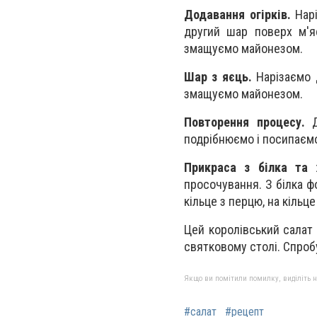
Додавання огірків.
Нарі
другий шар поверх м'я
змащуємо майонезом.
Шар з яєць.
Нарізаємо д
змащуємо майонезом.
Повторення процесу.
Д
подрібнюємо і посипаємо
Прикраса з білка та 
просочування. З білка ф
кільце з перцю, на кільце
Цей королівський салат
святковому столі. Спроб
Якщо ви помітили помилку, виділіть нео
#салат
#рецепт