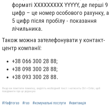
форматі XXXXXXXXX YYYYY, де перші 9
цифр – це номер особового рахунку, а
5 цифр після пробілу - показання
лічильника.
Також можна зателефонувати у контакт-
центр компанії:
+38 066 300 28 88;
+38 098 300 28 88;
+38 093 300 28 88.
Якщо ви помітили помилку, виділіть необхідний текст і натисніть Ctrl + Enter, щоб
повідомити про це редакцію
#Нафтогаз
#газ
#комунальні послуги
#квитанція