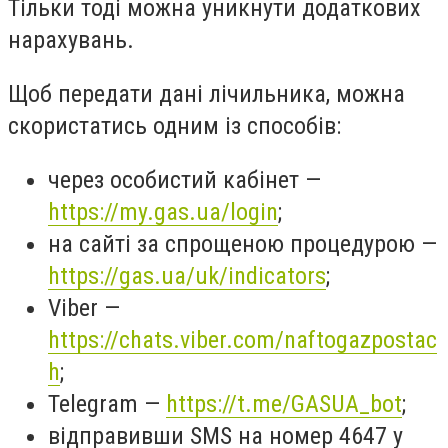
Тільки тоді можна уникнути додаткових
нарахувань.
Щоб передати дані лічильника, можна
скористатись одним із способів:
через особистий кабінет —
https://my.gas.ua/login
;
на сайті за спрощеною процедурою —
https://gas.ua/uk/indicators
;
Viber —
https://chats.viber.com/naftogazpostac
h
;
Telegram —
https://t.me/GASUA_bot
;
відправивши SMS на номер 4647 у