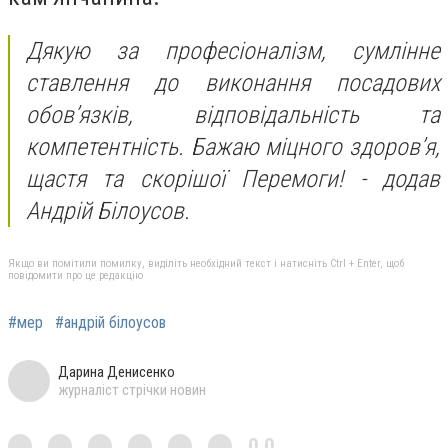
Дякую за професіоналізм, сумлінне
ставлення до виконання посадових
обов’язків, відповідальність та
компетентність. Бажаю міцного здоров’я,
щастя та скорішої Перемоги! - додав
Андрій Білоусов.
Якщо ви помітили помилку, виділіть необхідний текст і натисніть Ctrl + Enter, щоб
повідомити про це редакцію
#мер
#андрій білоусов
Дарина Денисенко
журналіст стрічки новин
0,0