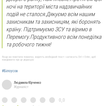
ночі на території міста надзвичайних
подій не сталося.
Дякуємо всім нашим
захисникам та захисницям, які боронять
країну. Підтримуємо ЗСУ та віримо в
Перемогу.
Продуктивного всім понеділка
та робочого тижня!
Якщо ви помітили помилку, виділіть необхідний текст і натисніть Ctrl + Enter, щоб
повідомити про це редакцію
#Білоусов
Людмила Юрченко
Журналіст
0,0