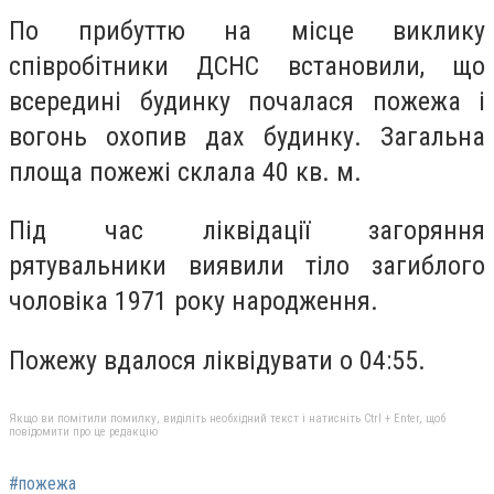
По прибуттю на місце виклику
співробітники ДСНС встановили, що
всередині будинку почалася пожежа і
вогонь охопив дах будинку. Загальна
площа пожежі склала 40 кв. м.
Під час ліквідації загоряння
рятувальники виявили тіло загиблого
чоловіка 1971 року народження.
Пожежу вдалося ліквідувати о 04:55.
Якщо ви помітили помилку, виділіть необхідний текст і натисніть Ctrl + Enter, щоб
повідомити про це редакцію
#пожежа