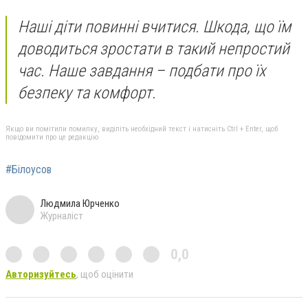
Наші діти повинні вчитися. Шкода, що їм
доводиться зростати в такий непростий
час. Наше завдання – подбати про їх
безпеку та комфорт.
Якщо ви помітили помилку, виділіть необхідний текст і натисніть Ctrl + Enter, щоб
повідомити про це редакцію
#Білоусов
Людмила Юрченко
Журналіст
0,0
Авторизуйтесь
, щоб оцінити