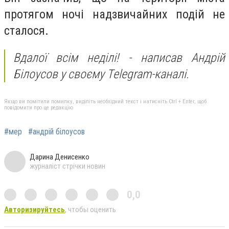
протягом ночі надзвичайних подій не
сталося.
Вдалої всім неділі! - написав Андрій
Білоусов у своєму Telegram-каналі.
Якщо ви помітили помилку, виділіть необхідний текст і натисніть Ctrl + Enter, щоб
повідомити про це редакцію
#мер
#андрій білоусов
Дарина Денисенко
журналіст стрічки новин
0,0
Авторизируйтесь
, чтобы оценить