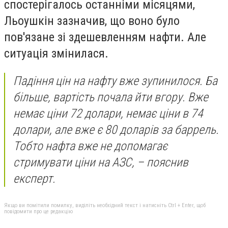
спостерігалось останніми місяцями,
Льоушкін зазначив, що воно було
пов'язане зі здешевленням нафти. Але
ситуація змінилася.
Падіння цін на нафту вже зупинилося. Ба
більше, вартість почала йти вгору. Вже
немає ціни 72 долари, немає ціни в 74
долари, але вже є 80 доларів за баррель.
Тобто нафта вже не допомагає
стримувати ціни на АЗС, – пояснив
експерт.
Якщо ви помітили помилку, виділіть необхідний текст і натисніть Ctrl + Enter, щоб
повідомити про це редакцію