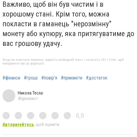
Важливо, щоб він був чистим і в
хорошому стані. Крім того, можна
покласти в гаманець "нерозмінну"
монету або купюру, яка притягуватиме до
вас грошову удачу.
Якщо ви помітили помилку, виділіть необхідний текст і натисніть Ctrl + Enter, щоб
повідомити про це редакцію
#фінанси
#гроші
#повір'я
#прикмети
#достаток
Никола Тесла
Журналист
0,0
Авторизуйтесь
, щоб оцінити