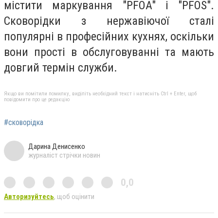
містити маркування "PFOA" і "PFOS".
Сковорідки з нержавіючої сталі
популярні в професійних кухнях, оскільки
вони прості в обслуговуванні та мають
довгий термін служби.
Якщо ви помітили помилку, виділіть необхідний текст і натисніть Ctrl + Enter, щоб
повідомити про це редакцію
#сковорідка
Дарина Денисенко
журналіст стрічки новин
0,0
Авторизуйтесь
, щоб оцінити