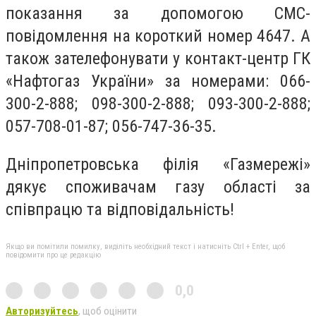
показання за допомогою СМС-
повідомлення на короткий номер 4647. А
також зателефонувати у контакт-центр ГК
«Нафтогаз України» за номерами: 066-
300-2-888; 098-300-2-888; 093-300-2-888;
057-708-01-87; 056-747-36-35.
Дніпропетровська філія «Газмережі»
дякує споживачам газу області за
співпрацю та відповідальність!
Якщо ви помітили помилку, виділіть необхідний текст і натисніть Ctrl + Enter, щоб
повідомити про це редакцію
0,0
Авторизуйтесь
, щоб оцінити