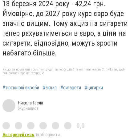
18 березня 2024 року - 42,24 грн.
Ймовірно, до 2027 року курс євро буде
значно вищим. Тому акциз на сигарети
тепер рахуватиметься в євро, а ціни на
сигарети, відповідно, можуть зрости
набагато більше.
Якщо ви помітили помилку, виділіть необхідний текст і натисніть Ctrl + Enter, щоб
повідомити про це редакцію
#тютюнові вироби
#акциз
#сигарети
#цигарки
Никола Тесла
Журналист
0,0
Авторизуйтесь
, щоб оцінити