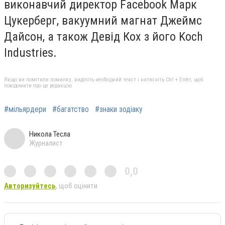
виконавчий директор Facebook Марк
Цукерберг, вакуумний магнат Джеймс
Дайсон, а також Девід Кох з його Koch
Industries.
Якщо ви помітили помилку, виділіть необхідний текст і натисніть Ctrl + Enter, щоб
повідомити про це редакцію
#мільярдери
#багатство
#знаки зодіаку
Никола Тесла
Журналист
0,0
Авторизуйтесь
, щоб оцінити