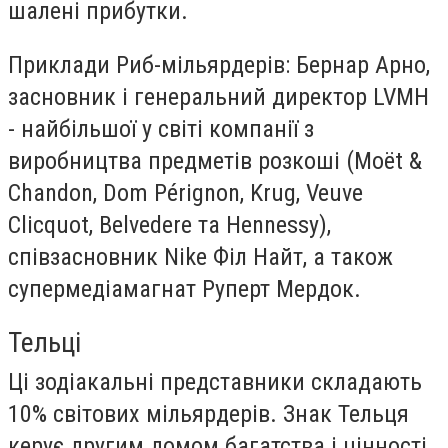
шалені прибутки.
Приклади Риб-мільярдерів: Бернар Арно,
засновник і генеральний директор LVMH
- найбільшої у світі компанії з
виробництва предметів розкоші (Moët &
Chandon, Dom Pérignon, Krug, Veuve
Clicquot, Belvedere та Hennessy),
співзасновник Nike Філ Найт, а також
супермедіамагнат Руперт Мердок.
Тельці
Ці зодіакальні представники складають
10% світових мільярдерів. Знак Тельця
керує другим домом багатства і цінності,