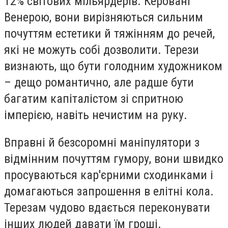
12% світових мільярдерів. Керовані
Венерою, вони вирізняються сильним
почуттям естетики й тяжінням до речей,
які не можуть собі дозволити. Терези
визнають, що бути голодним художником
– дещо романтично, але радше бути
багатим капіталістом зі спритною
імперією, навіть нечистим на руку.
Вправні й безсоромні маніпулятори з
відмінним почуттям гумору, вони швидко
просуваються кар'єрними сходинками і
домагаються запрошення в елітні кола.
Терезам чудово вдається переконувати
інших людей давати їм гроші.