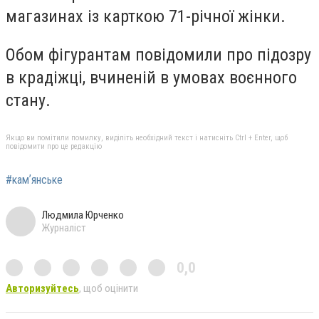
магазинах із карткою 71-річної жінки.
Обом фігурантам повідомили про підозру
в крадіжці, вчиненій в умовах воєнного
стану.
Якщо ви помітили помилку, виділіть необхідний текст і натисніть Ctrl + Enter, щоб
повідомити про це редакцію
#камʼянське
Людмила Юрченко
Журналіст
0,0
Авторизуйтесь
, щоб оцінити