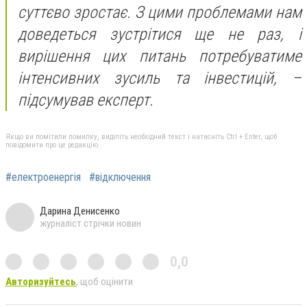
суттєво зростає. З цими проблемами нам
доведеться зустрітися ще не раз, і
вирішення цих питань потребуватиме
інтенсивних зусиль та інвестицій, –
підсумував експерт.
Якщо ви помітили помилку, виділіть необхідний текст і натисніть Ctrl + Enter, щоб
повідомити про це редакцію
#електроенергія
#відключення
Дарина Денисенко
журналіст стрічки новин
0,0
Авторизуйтесь
, щоб оцінити