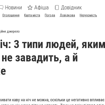
Новини
Афіша
Довідник
Оголошення
Карта міста
Погода
Довідкова
Нерухомість
ійне джерело
іч: 3 типи людей, яки
 не завадить, а й
е
ивати каву на ніч не можна, оскільки це негативно впливає 