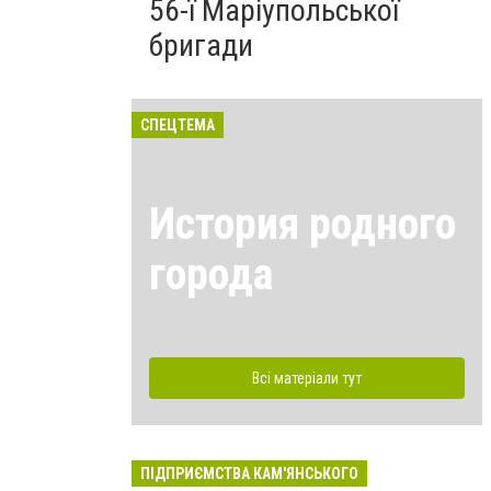
56-ї Маріупольської
бригади
СПЕЦТЕМА
История родного
города
Всі матеріали тут
ПІДПРИЄМСТВА КАМ'ЯНСЬКОГО