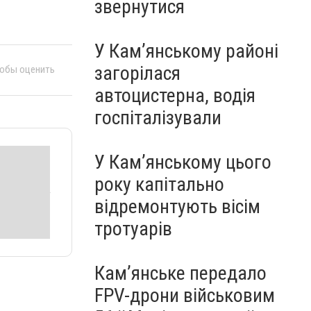
звернутися
У Кам’янському районі
загорілася
тобы оценить
автоцистерна, водія
госпіталізували
У Кам’янському цього
року капітально
відремонтують вісім
тротуарів
Кам’янське передало
FPV-дрони військовим