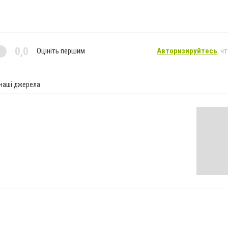
0,0
Оцініть першим
Авторизируйтесь
, ч
 наші джерела