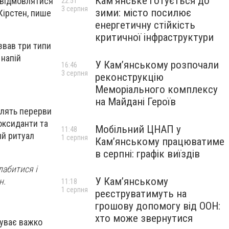
Кам’янське готується до
д відмовлятися
22:51
3 серпня
зими: місто посилює
Кірстен, пише
енергетичну стійкість
критичної інфраструктури
звав три типи
 напій
У Кам’янському розпочали
16:46
3 серпня
реконструкцію
Меморіального комплексу
на Майдані Героїв
блять перерви
оксиданти та
Мобільний ЦНАП у
11:48
ий ритуал
1 серпня
Кам’янському працюватиме
в серпні: графік виїздів
лабитися і
У Кам’янському
н.
11:18
1 серпня
реєструватимуть на
грошову допомогу від ООН:
хто може звернутися
буває важко