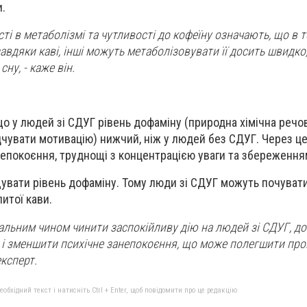
и.
сті в метаболізмі та чутливості до кофеїну означають, що в т
авдяки каві, інші можуть метаболізовувати її досить швидко
ну, - каже він.
о у людей зі СДУГ рівень дофаміну (природна хімічна речов
чувати мотивацію) нижчий, ніж у людей без СДУГ. Через це
епокоєння, труднощі з концентрацією уваги та збереженням
увати рівень дофаміну. Тому люди зі СДУГ можуть почуват
итої кави.
льним чином чинити заспокійливу дію на людей зі СДУГ, д
 і зменшити психічне занепокоєння, що може полегшити про
експерт.
бхідний текст і натисніть Ctrl + Enter, щоб повідомити про це редакцію