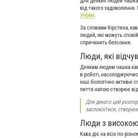
для деяких людей чашка 
від такого задоволення. 
УНІАН
.
За словами Кірстена, ка
людей, які можуть спокі
спричинить безсоння.
Люди, які відчу
Деяким людям чашка кав
в роботі, насолоджуючис
інші біологічно активні 
пиття напою створює ві
Для декого цей розпор
заспокоїтися, створююч
Люди з високою
Кава діє на всіх по-різ