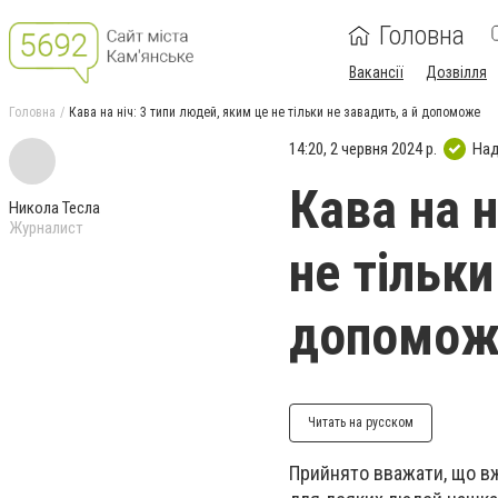
Головна
Вакансії
Дозвілля
Головна
Кава на ніч: 3 типи людей, яким це не тільки не завадить, а й допоможе
14:20, 2 червня 2024 р.
Над
Кава на н
Никола Тесла
Журналист
не тільки
допомож
Читать на русском
Прийнято вважати, що вж