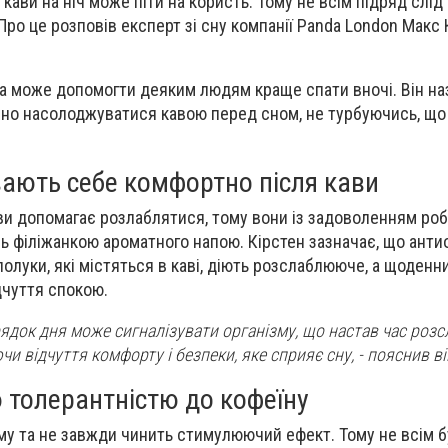
кави на ніч може піти на користь. Тому не всім підряд слі
Про це розповів експерт зі сну компанії Panda London Макс 
ва може допомогти деяким людям краще спати вночі. Він на
йно насолоджуватися кавою перед сном, не турбуючись, що
вають себе комфортно після кави
и допомагає розлаблятися, тому вони із задоволенням ро
ь філіжанкою ароматного напою. Кірстен зазначає, що анти
сполуки, які містяться в каві, діють розслаблююче, а щоденн
дчуття спокою.
ядок дня може сигналізувати організму, що настав час розс
и відчуття комфорту і безпеки, яке сприяє сну, - пояснив ві
 толерантністю до кофеїну
ному та не завжди чинить стимулюючий ефект. Тому не всім 