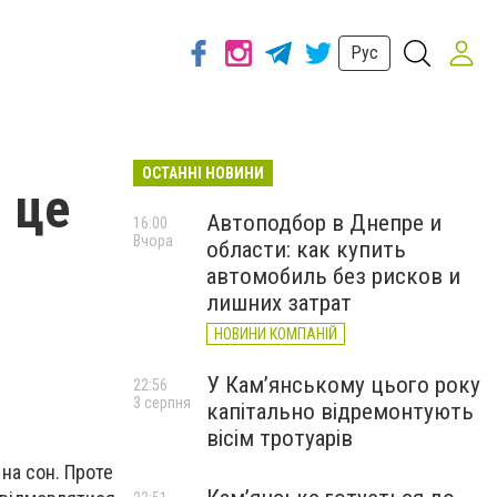
Рус
ОСТАННІ НОВИНИ
м це
Автоподбор в Днепре и
16:00
Вчора
области: как купить
автомобиль без рисков и
лишних затрат
НОВИНИ КОМПАНІЙ
У Кам’янському цього року
22:56
3 серпня
капітально відремонтують
вісім тротуарів
на сон. Проте