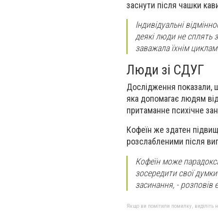
заснути після чашки кав
Індивідуальні відмінно
деякі люди не сплять з
заважала їхнім циклам с
Люди зі СДУГ
Дослідження показали, щ
яка допомагає людям від
притаманне психічне зан
Кофеїн же здатен підвищ
розслабленими після вип
Кофеїн може парадокса
зосередити свої думки
засинання, - розповів 
Якщо ви помітили помилку, виділіть нео