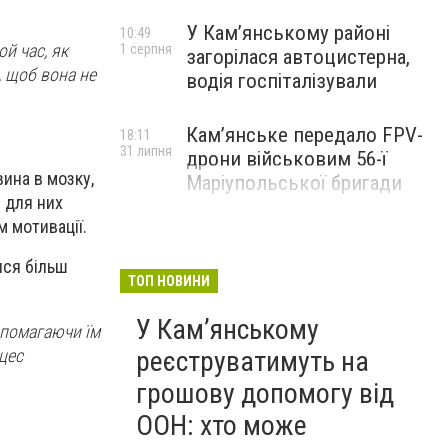
У Кам’янському районі
10:49
ой час, як
1 серпня
загорілася автоцистерна,
, щоб вона не
водія госпіталізували
Кам’янське передало FPV-
18:11
31 липня
дрони військовим 56-ї
ина в мозку,
Маріупольської бригади
 для них
 мотивації.
ися більш
ТОП НОВИНИ
У Кам’янському
опомагаючи їм
цес
реєструватимуть на
грошову допомогу від
ООН: хто може