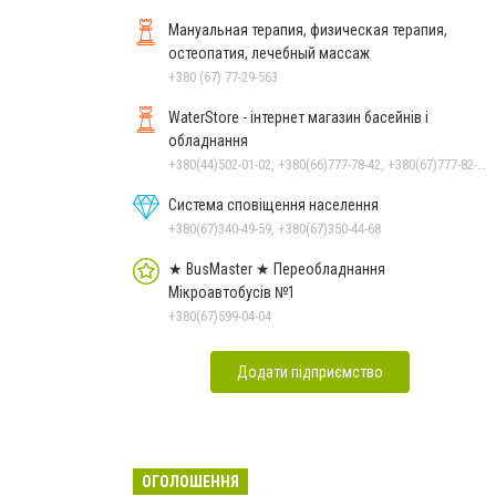
Мануальная терапия, физическая терапия,
остеопатия, лечебный массаж
+380 (67) 77-29-563
WaterStore - інтернет магазин басейнів і
обладнання
+380(44)502-01-02, +380(66)777-78-42, +380(67)777-82-19, +380(67)890-80-80, +380(73)890-80-80, +380(44)502-01-03
Система сповіщення населення
+380(67)340-49-59, +380(67)350-44-68
★ BusMaster ★ Переобладнання
Мікроавтобусів №1
+380(67)599-04-04
Додати підприємство
ОГОЛОШЕННЯ