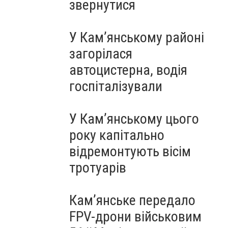
звернутися
У Кам’янському районі
загорілася
автоцистерна, водія
госпіталізували
У Кам’янському цього
року капітально
відремонтують вісім
тротуарів
Кам’янське передало
FPV-дрони військовим