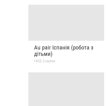
Au pair Іспанія (робота з
дітьми)
14:52, 2 серпня