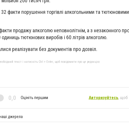
 мільйон 200 тисяч грн.
 32 факти порушення торгівлі алкогольними та тютюновим
 факти продажу алкоголю неповнолітнім, а з незаконного пр
 одиниць тютюнових виробів і 60 літрів алкоголю.
лися реалізувати без документів про дозвіл.
бхідний текст і натисніть Ctrl + Enter, щоб повідомити про це редакцію
0,0
Оцініть першим
Авторизуйтесь
, щоб
 наші джерела