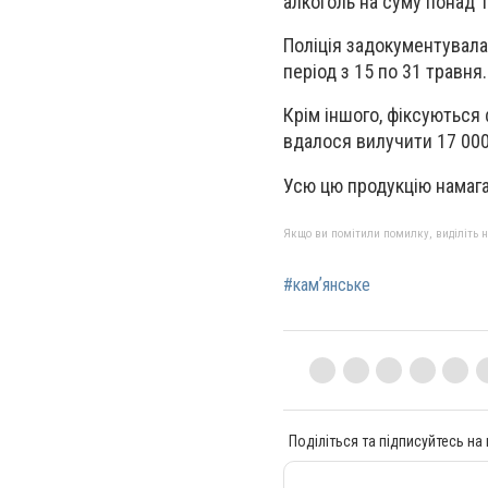
алкоголь на суму понад 1
Поліція задокументувала
період з 15 по 31 травня.
Крім іншого, фіксуються
вдалося вилучити 17 000
Усю цю продукцію намага
Якщо ви помітили помилку, виділіть нео
#камʼянське
Поділіться та підписуйтесь на