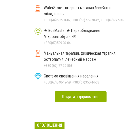
WaterStore - інтернет магазин басейнів і
обладнання
+380(44)502-01-02, +380(66)777-78-42, +380(67)777-82-19, +380(67)890-80-80, +380(73)890-80-80, +380(44)502-01-03
★ BusMaster ★ Переобладнання
Мікроавтобусів №1
+380(67)599-04-04
Мануальная терапия, физическая терапия,
остеопатия, лечебный массаж
+380 (67) 77-29-563
Система сповіщення населення
+380(67)340-49-59, +380(67)350-44-68
Додати підприємство
ОГОЛОШЕННЯ