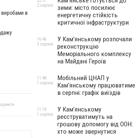
Кам’янське готується до
22:51
3 серпня
зими: місто посилює
и виробами в
енергетичну стійкість
критичної інфраструктури
одажу
У Кам’янському розпочали
16:46
3 серпня
реконструкцію
Меморіального комплексу
на Майдані Героїв
Мобільний ЦНАП у
11:48
1 серпня
Кам’янському працюватиме
в серпні: графік виїздів
 оцінити
У Кам’янському
11:18
1 серпня
реєструватимуть на
грошову допомогу від ООН:
хто може звернутися