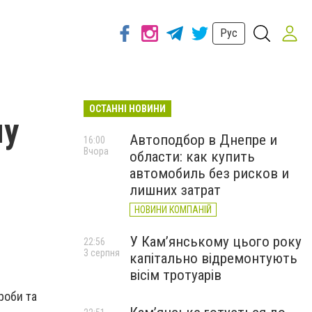
Рус
ОСТАННІ НОВИНИ
му
Автоподбор в Днепре и
16:00
Вчора
области: как купить
автомобиль без рисков и
лишних затрат
НОВИНИ КОМПАНІЙ
У Кам’янському цього року
22:56
3 серпня
капітально відремонтують
вісім тротуарів
роби та