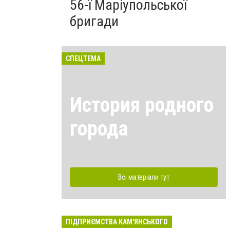
56-ї Маріупольської
бригади
СПЕЦТЕМА
История родного
города
Всі матеріали тут
ПІДПРИЄМСТВА КАМ'ЯНСЬКОГО