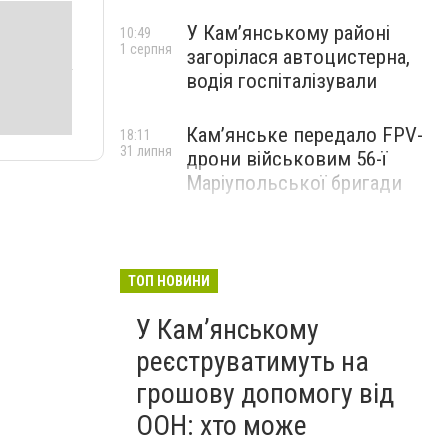
У Кам’янському районі
10:49
1 серпня
загорілася автоцистерна,
водія госпіталізували
Кам’янське передало FPV-
18:11
31 липня
дрони військовим 56-ї
Маріупольської бригади
ТОП НОВИНИ
У Кам’янському
реєструватимуть на
грошову допомогу від
ООН: хто може