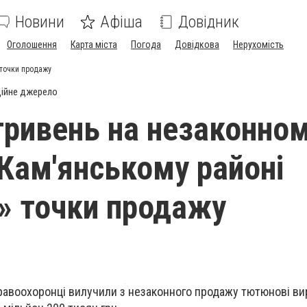
Новини
Афіша
Довідник
Оголошення
Карта міста
Погода
Довідкова
Нерухомість
 точки продажу
ійне джерело
гривень на незаконно
 Кам'янському районі
» точки продажу
равоохоронці вилучили з незаконного продажу тютюнові ви