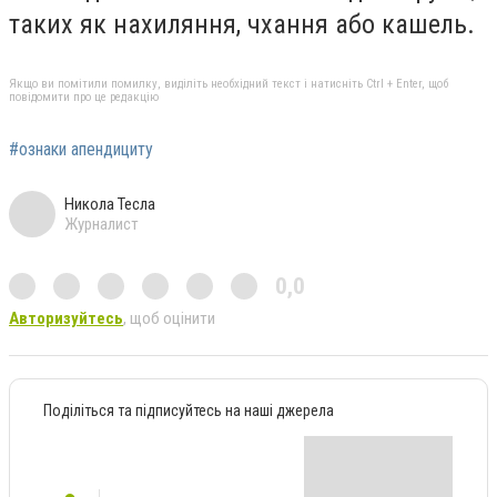
таких як нахиляння, чхання або кашель.
Якщо ви помітили помилку, виділіть необхідний текст і натисніть Ctrl + Enter, щоб
повідомити про це редакцію
#ознаки апендициту
Никола Тесла
Журналист
0,0
Авторизуйтесь
, щоб оцінити
Поділіться та підписуйтесь на наші джерела