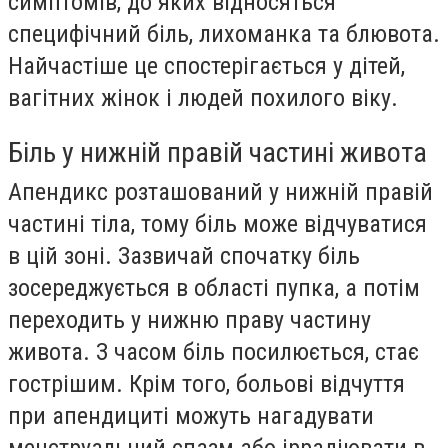
симптомів, до яких відносяться
специфічний біль, лихоманка та блювота.
Найчастіше це спостерігається у дітей,
вагітних жінок і людей похилого віку.
Біль у нижній правій частині живота
Апендикс розташований у нижній правій
частині тіла, тому біль може відчуватися
в цій зоні. Зазвичай спочатку біль
зосереджується в області пупка, а потім
переходить у нижню праву частину
живота. З часом біль посилюється, стає
гострішим. Крім того, больові відчуття
при апендициті можуть нагадувати
менструальний спазм або іррадіювати в